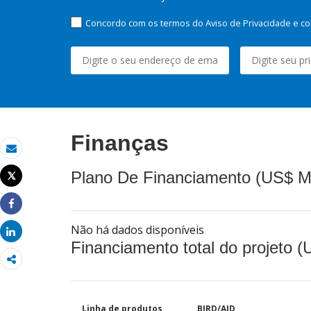
Concordo com os termos do Aviso de Privacidade e co
Finanças
Email
Plano De Financiamento (US$ M
Tweet
Imprimir
Share
Não há dados disponíveis
Share
Financiamento total do projeto 
Linha de produtos
BIRD/AID