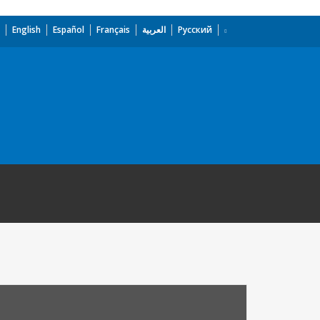
English
Español
Français
العربية
Русский