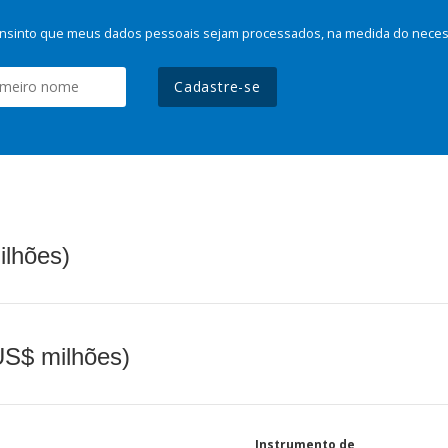
nsinto que meus dados pessoais sejam processados, na medida do necessá
Cadastre-se
ilhões)
(US$ milhões)
Instrumento de