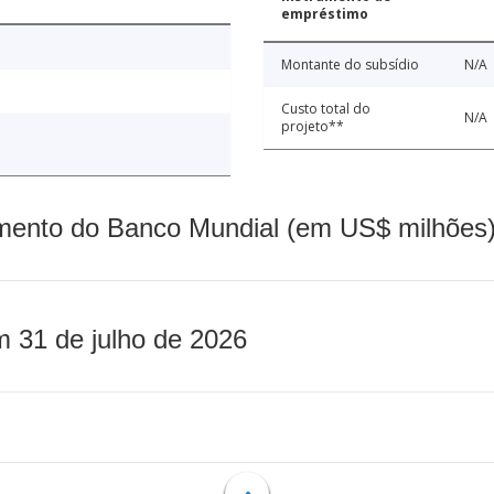
empréstimo
Montante do subsídio
N/A
Custo total do
N/A
projeto**
mento do Banco Mundial (em US$ milhões)
m 31 de julho de 2026