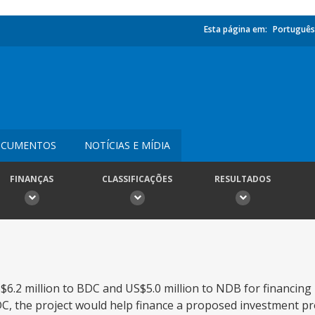
Esta página em:
Português
CUMENTOS
NOTÍCIAS E MÍDIA
FINANÇAS
CLASSIFICAÇÕES
RESULTADOS
S$6.2 million to BDC and US$5.0 million to NDB for financing
BDC, the project would help finance a proposed investment 