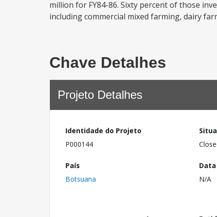
million for FY84-86. Sixty percent of those inv
including commercial mixed farming, dairy farm
Chave Detalhes
Projeto Detalhes
Identidade do Projeto
Situ
P000144
Close
País
Data
Botsuana
N/A