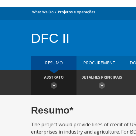
What We Do
Projetos e operações
DFC II
RESUMO
PROCUREMENT
DO
ABSTRATO
DETALHES PRINCIPAIS
Resumo*
The project would provide lines of credit of U
enterprises in industry and agriculture. For 