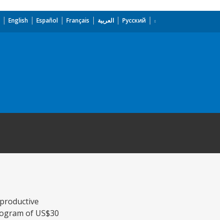
English
Español
Français
العربية
Русский
 productive
program of US$30