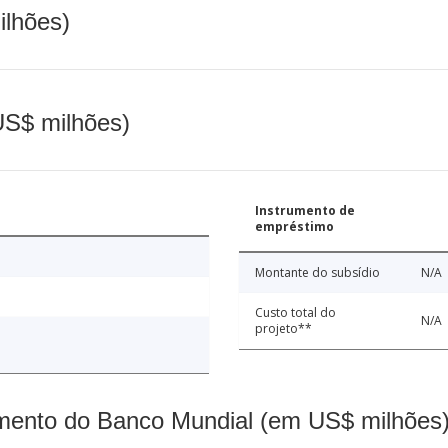
ilhões)
(US$ milhões)
Instrumento de
empréstimo
Montante do subsídio
N/A
Custo total do
N/A
projeto**
mento do Banco Mundial (em US$ milhões)