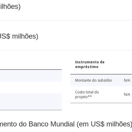
ilhões)
(US$ milhões)
Instrumento de
empréstimo
Montante do subsídio
N/A
Custo total do
N/A
projeto**
mento do Banco Mundial (em US$ milhões)