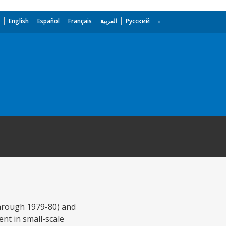
English
Español
Français
العربية
Русский
through 1979-80) and
nt in small-scale