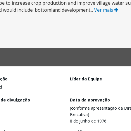
l be to increase crop production and improve village water s
nd would include: bottomland development...
Ver mais
ação
Líder da Equipe
d
 de divulgação
Data da aprovação
(conforme apresentação da Dire
Executiva)
8 de junho de 1976