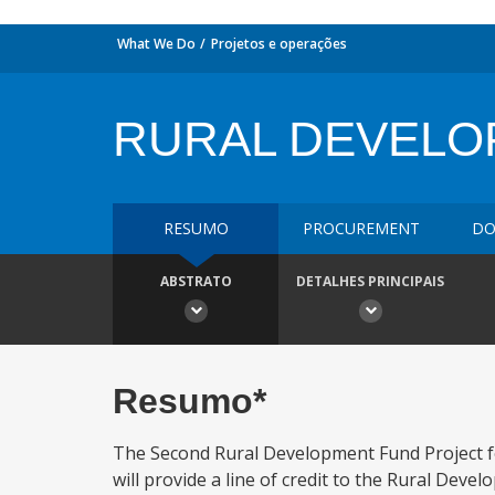
What We Do
Projetos e operações
RURAL DEVELO
RESUMO
PROCUREMENT
DO
ABSTRATO
DETALHES PRINCIPAIS
Resumo*
The Second Rural Development Fund Project for
will provide a line of credit to the Rural Dev