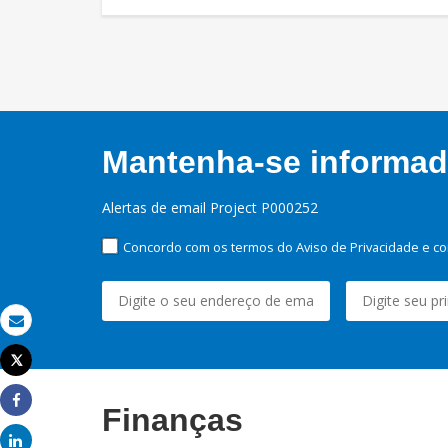
Mantenha-se informado
Alertas de email Project P000252
Concordo com os termos do Aviso de Privacidade e co
Email
Tweet
Imprimir
Finanças
Share
Share