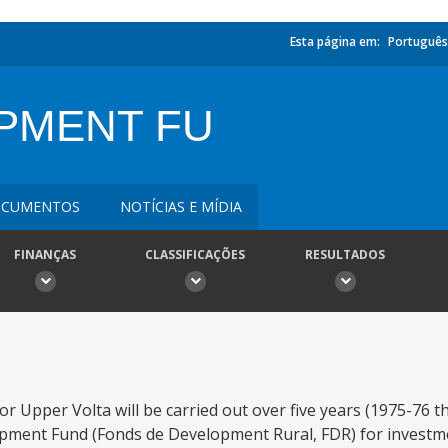
Esta página em:
Português
PMENT FU
CUMENTOS
NOTÍCIAS E MÍDIA
FINANÇAS
CLASSIFICAÇÕES
RESULTADOS
 Upper Volta will be carried out over five years (1975-76 
elopment Fund (Fonds de Development Rural, FDR) for investme