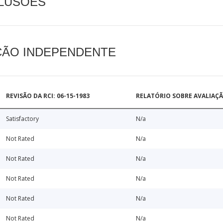
CLUSÕES
AÇÃO INDEPENDENTE
REVISÃO DA RCI: 06-15-1983
RELATÓRIO SOBRE AVALIAÇ
Satisfactory
N/a
Not Rated
N/a
Not Rated
N/a
Not Rated
N/a
Not Rated
N/a
Not Rated
N/a