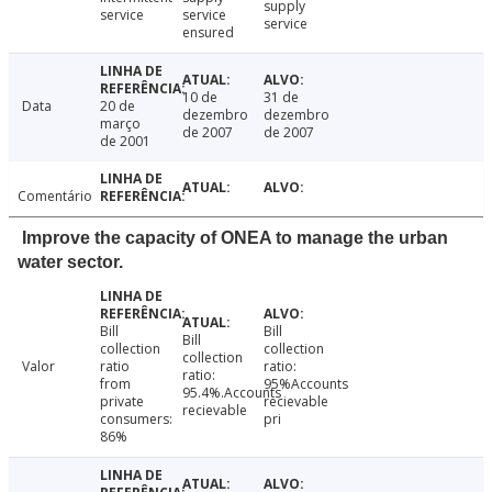
supply
service
service
service
ensured
10 de
31 de
Data
20 de
dezembro
dezembro
março
de 2007
de 2007
de 2001
Comentário
Improve the capacity of ONEA to manage the urban
water sector.
Bill
Bill
Bill
collection
collection
collection
Valor
ratio
ratio:
ratio:
from
95%Accounts
95.4%.Accounts
private
recievable
recievable
consumers:
pri
86%