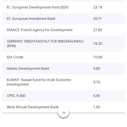
EC: European Development Fund (EDF)
23.18
EC: European Investment Bank
20.71
FRANCE: French Agency for Development
27.83
GERMANY: KREDITANSTALT FUR WIEDERAUFBAU
18.30
(KFW)
IDA Credit
70.00
Islamic Development Bank
6.85
KUWAIT: Kuwait Fund for Arab Economic
9.76
Development
OPEC FUND
6.95
West African Development Bank
1.83