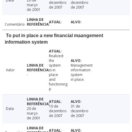
Data
20 de
dezembro
dezembro
março
de 2007
de 2007
de 2001
Comentário
To put in place a new financial maangement
information system
Realized:
the
system
Management
Valor
is in
information
-
place
system
and
in place.
functioning
p
10 de
31 de
Data
20 de
dezembro
dezembro
março
de 2007
de 2007
de 2001