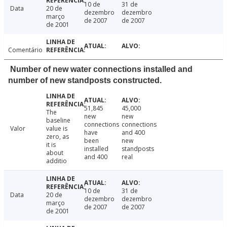
10 de
31 de
Data
20 de
dezembro
dezembro
março
de 2007
de 2007
de 2001
Comentário
Number of new water connections installed and
number of new standposts constructed.
51,845
45,000
The
new
new
baseline
connections
connections
Valor
value is
have
and 400
zero, as
been
new
it is
installed
standposts
about
and 400
real
additio
10 de
31 de
Data
20 de
dezembro
dezembro
março
de 2007
de 2007
de 2001