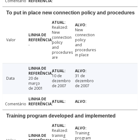
Comentário
To put in place new connection policy and procedures
Realized:
New
New
connection
connection
Valor
policy
policy
-
and
and
procedures
procedures
in place
are
10 de
31 de
Data
20 de
dezembro
dezembro
março
de 2007
de 2007
de 2001
Comentário
Training program developed and implemented
Realized:
Training
training
program