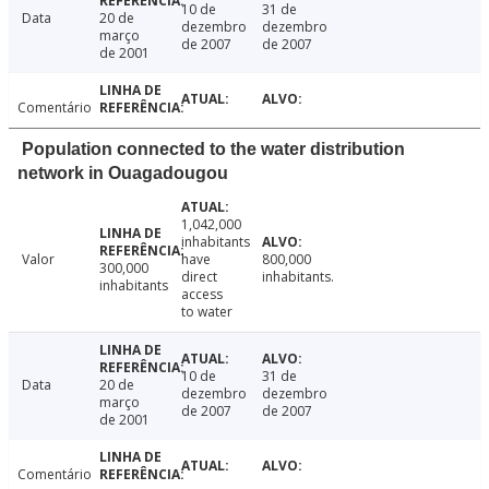
10 de
31 de
Data
20 de
dezembro
dezembro
março
de 2007
de 2007
de 2001
Comentário
Population connected to the water distribution
network in Ouagadougou
1,042,000
inhabitants
Valor
have
800,000
300,000
direct
inhabitants.
inhabitants
access
to water
10 de
31 de
Data
20 de
dezembro
dezembro
março
de 2007
de 2007
de 2001
Comentário