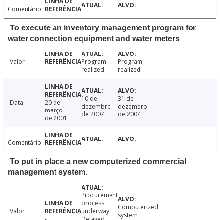
Comentário
To execute an inventory management program for
water connection equipment and water meters
Valor
Program
Program
-
realized
realized
10 de
31 de
Data
20 de
dezembro
dezembro
março
de 2007
de 2007
de 2001
Comentário
To put in place a new computerized commercial
management system.
Procurement
process
Computerized
Valor
underway.
system
-
Delayed