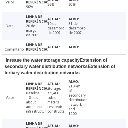
Valor
99%
95%
90%
10 de
31 de
Data
20 de
dezembro
dezembro
março
de 2007
de 2007
de 2001
Comentário
Inrease the water storage capacityExtension of
secondary water distribution networksExtension of
tertiary water distribution networks
210 km
Storage:
of
Baseline
a 5,400
secondary
Valor
= 0, it is
cubic
distribution
about
meters
network
additional
reservoir
and
infrastructur
constructe
1200