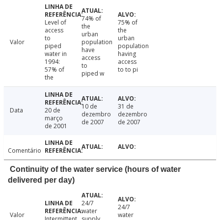
74% of
Level of
75% of
the
access
the
urban
to
urban
Valor
population
piped
population
have
water in
having
access
1994:
access
to
57% of
to to pi
piped w
the
10 de
31 de
Data
20 de
dezembro
dezembro
março
de 2007
de 2007
de 2001
Comentário
Continuity of the water service (hours of water
delivered per day)
24/7
24/7
water
Valor
water
Intermittent
supply