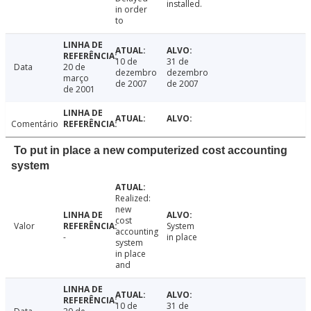
installed.
in order
to
10 de
31 de
Data
20 de
dezembro
dezembro
março
de 2007
de 2007
de 2001
Comentário
To put in place a new computerized cost accounting
system
Realized:
new
cost
Valor
System
accounting
-
in place
system
in place
and
10 de
31 de