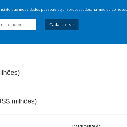
nsinto que meus dados pessoais sejam processados, na medida do necessá
Cadastre-se
ilhões)
(US$ milhões)
Instrumento de