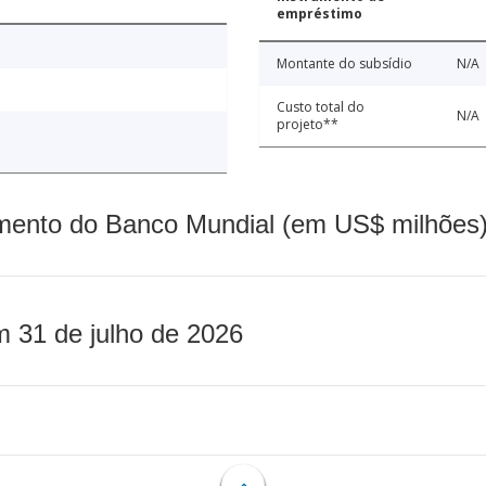
empréstimo
Montante do subsídio
N/A
Custo total do
N/A
projeto**
mento do Banco Mundial (em US$ milhões)
m 31 de julho de 2026