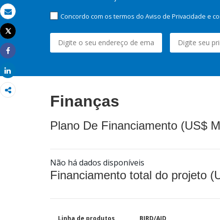
Concordo com os termos do Aviso de Privacidade e co
Email
Tweet
Imprimir
Share
Share
Finanças
Plano De Financiamento (US$ M
Não há dados disponíveis
Financiamento total do projeto 
Linha de produtos
BIRD/AID