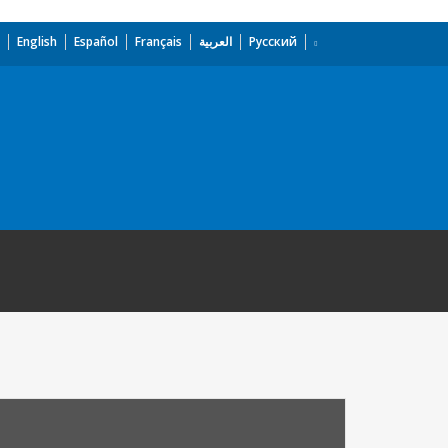
English
Español
Français
العربية
Русский