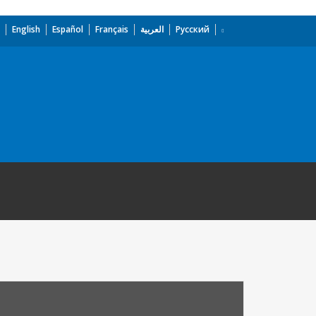
English
Español
Français
العربية
Русский