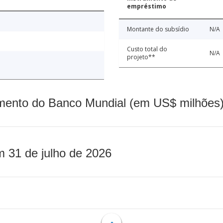
empréstimo
Montante do subsídio
N/A
Custo total do
N/A
projeto**
mento do Banco Mundial (em US$ milhões)
m 31 de julho de 2026