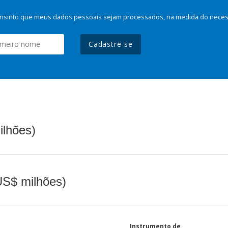
nsinto que meus dados pessoais sejam processados, na medida do necessá
Cadastre-se
ilhões)
(US$ milhões)
Instrumento de