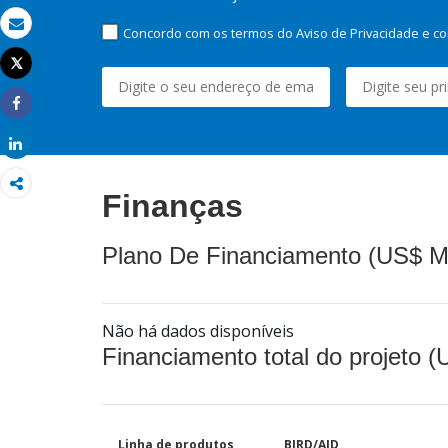
Concordo com os termos do Aviso de Privacidade e co
Email
Tweet
Imprimir
Share
Share
Finanças
Plano De Financiamento (US$ M
Não há dados disponíveis
Financiamento total do projeto 
Linha de produtos
BIRD/AID