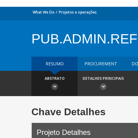
What We Do
Projetos e operações
PUB.ADMIN.RE
RESUMO
PROCUREMENT
DO
ABSTRATO
DETALHES PRINCIPAIS
Chave Detalhes
Projeto Detalhes