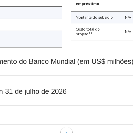
empréstimo
Montante do subsídio
N/A
Custo total do
N/A
projeto**
mento do Banco Mundial (em US$ milhões)
m 31 de julho de 2026