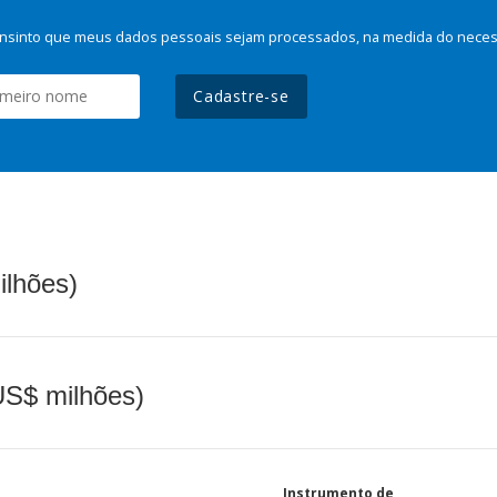
nsinto que meus dados pessoais sejam processados, na medida do necessá
Cadastre-se
ilhões)
(US$ milhões)
Instrumento de