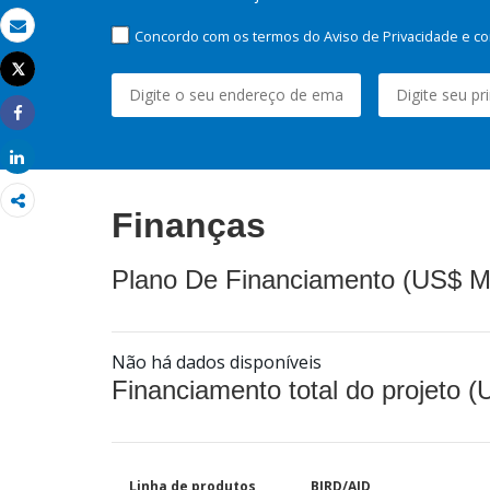
Concordo com os termos do Aviso de Privacidade e co
Email
Tweet
Imprimir
Share
Share
Finanças
Plano De Financiamento (US$ M
Não há dados disponíveis
Financiamento total do projeto 
Linha de produtos
BIRD/AID