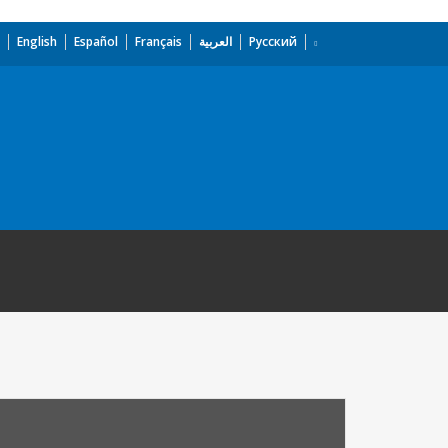
English
Español
Français
العربية
Русский