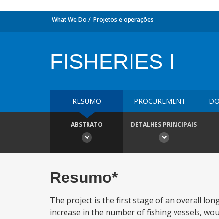
What We Do
Projetos e operações
FISHERIES I
RESUMO
PROCUREMENT
DO
ABSTRATO
DETALHES PRINCIPAIS
Resumo*
The project is the first stage of an overall l
increase in the number of fishing vessels, wo