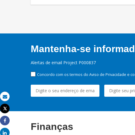
Mantenha-se informado
Alertas de email Project P000837
Concordo com os termos do Aviso de Privacidade e co
Email
Tweet
Imprimir
Finanças
Share
Share