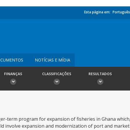
Esta página em:
Português
CUMENTOS
NOTÍCIAS E MÍDIA
FINANÇAS
CLASSIFICAÇÕES
RESULTADOS
onger-term program for expansion of fisheries in Ghana which,
uld involve expansion and modernization of port and marketin