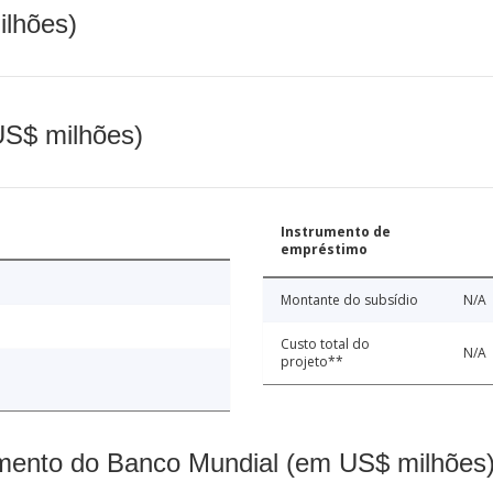
ilhões)
(US$ milhões)
Instrumento de
empréstimo
Montante do subsídio
N/A
Custo total do
N/A
projeto**
mento do Banco Mundial (em US$ milhões)