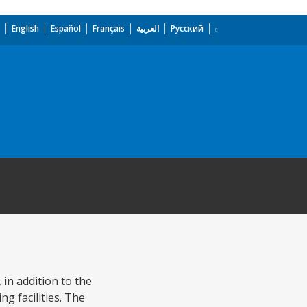
English
Español
Français
العربية
Русский
 in addition to the
g facilities. The