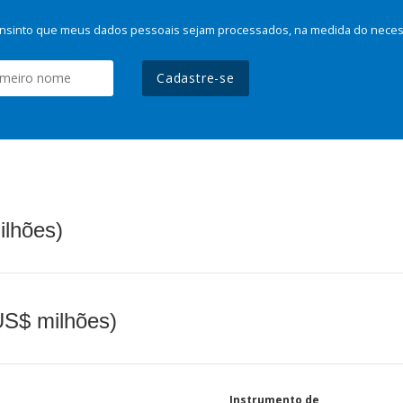
nsinto que meus dados pessoais sejam processados, na medida do necessá
Cadastre-se
ilhões)
(US$ milhões)
Instrumento de