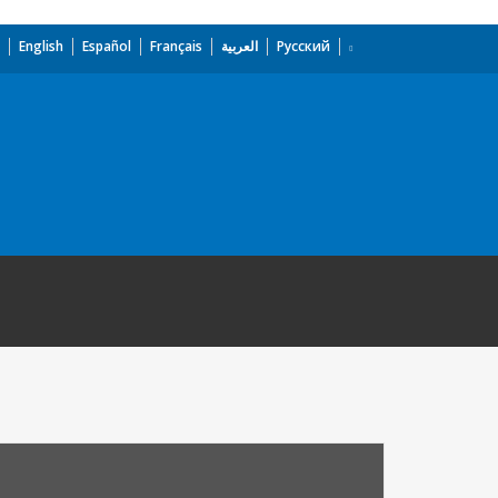
English
Español
Français
العربية
Русский