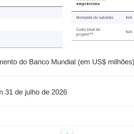
empréstimo
Montante do subsídio
N/A
Custo total do
N/A
projeto**
mento do Banco Mundial (em US$ milhões)
m 31 de julho de 2026