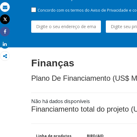
Concordo com os termos do Aviso de Privacidade e co
Email
Tweet
Imprimir
Share
Share
Finanças
Plano De Financiamento (US$ M
Não há dados disponíveis
Financiamento total do projeto 
Linha de produtos
BIRD/AID