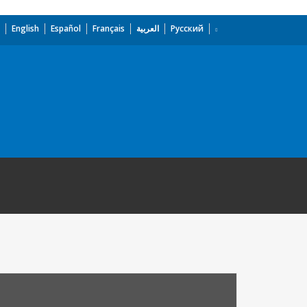
English
Español
Français
العربية
Русский