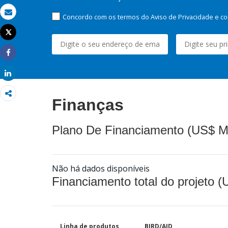
Concordo com os termos do Aviso de Privacidade e co
Email
Tweet
Imprimir
Share
Share
Finanças
Plano De Financiamento (US$ M
Não há dados disponíveis
Financiamento total do projeto 
Linha de produtos
BIRD/AID