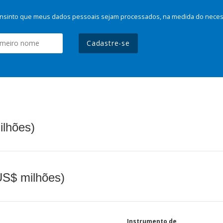
nsinto que meus dados pessoais sejam processados, na medida do necessá
Cadastre-se
ilhões)
(US$ milhões)
Instrumento de