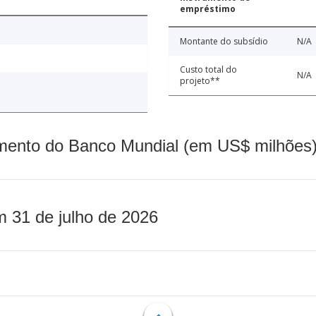
empréstimo
Montante do subsídio
N/A
Custo total do
N/A
projeto**
mento do Banco Mundial (em US$ milhões)
m 31 de julho de 2026