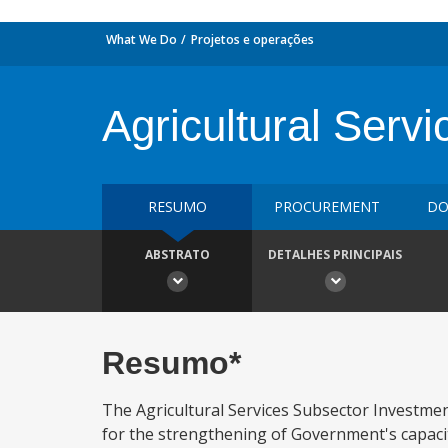
What We Do
Projetos e operações
Agricultural Serv
RESUMO
PROCUREMENT
DO
ABSTRATO
DETALHES PRINCIPAIS
Resumo*
The Agricultural Services Subsector Investment 
for the strengthening of Government's capacit