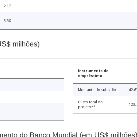
2.17
3.50
(US$ milhões)
Instrumento de
empréstimo
Montante do subsídio
42.6
Custo total do
123.
projeto**
mento do Banco Mundial (em US$ milhões)