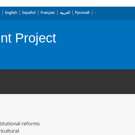
English
Español
Français
العربية
Русский
nt Project
titutional reforms
icultural