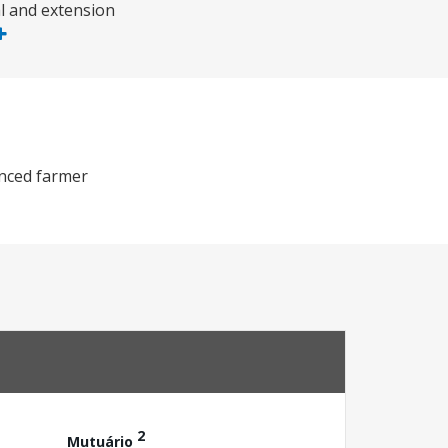
al and extension
anced farmer
2
Mutuário