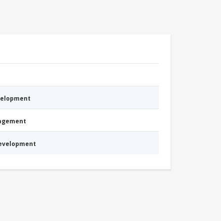
evelopment
nagement
Development