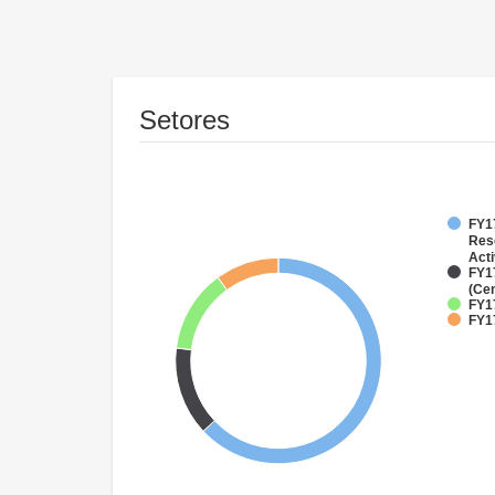
Setores
FY17
Res
Acti
FY1
(Cen
FY1
FY17