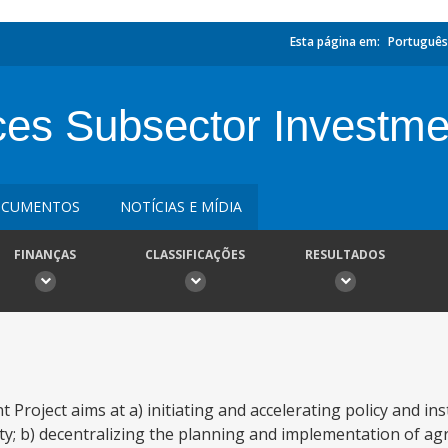
Esta página em:
Português
ices Subsector Investme
CUMENTOS
NOTÍCIAS E MÍDIA
FINANÇAS
CLASSIFICAÇÕES
RESULTADOS
Project aims at a) initiating and accelerating policy and ins
y; b) decentralizing the planning and implementation of agr