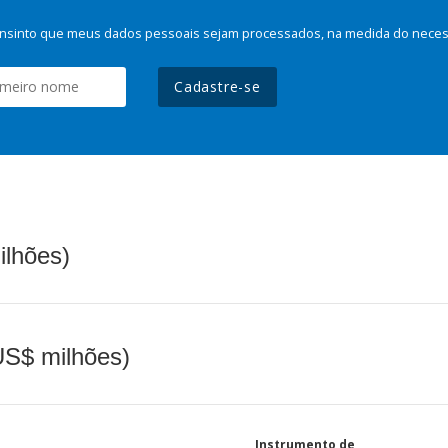
nsinto que meus dados pessoais sejam processados, na medida do necessá
Cadastre-se
ilhões)
(US$ milhões)
Instrumento de