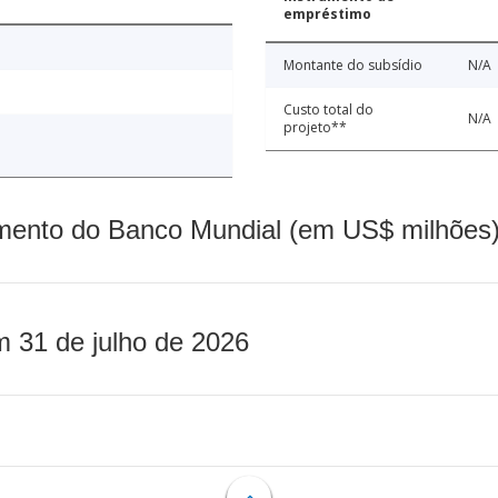
empréstimo
Montante do subsídio
N/A
Custo total do
N/A
projeto**
mento do Banco Mundial (em US$ milhões)
m 31 de julho de 2026