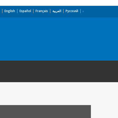
English
Español
Français
العربية
Русский