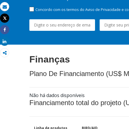
Concordo com os termos do Aviso de Privacidade e co
Email
Tweet
Imprimir
Share
Share
Finanças
Plano De Financiamento (US$ M
Não há dados disponíveis
Financiamento total do projeto 
Linha de produtos
BIRD/AID