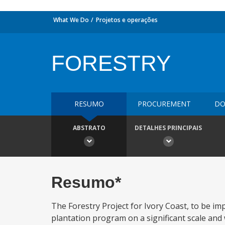
What We Do
Projetos e operações
FORESTRY
RESUMO
PROCUREMENT
DO
ABSTRATO
DETALHES PRINCIPAIS
Resumo*
The Forestry Project for Ivory Coast, to be imp
plantation program on a significant scale and