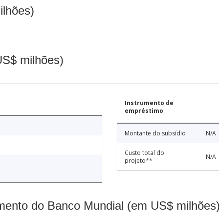
ilhões)
(US$ milhões)
Instrumento de
empréstimo
Montante do subsídio
N/A
Custo total do
N/A
projeto**
mento do Banco Mundial (em US$ milhões)