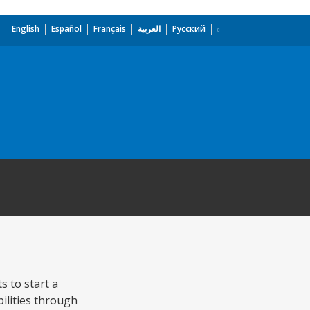
English
Español
Français
العربية
Русский
s to start a
ilities through