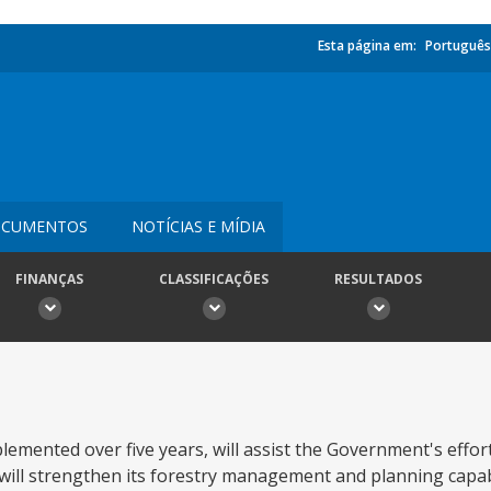
Esta página em:
Português
CUMENTOS
NOTÍCIAS E MÍDIA
FINANÇAS
CLASSIFICAÇÕES
RESULTADOS
lemented over five years, will assist the Government's effort
 will strengthen its forestry management and planning capab