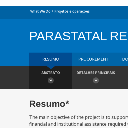
What We Do
Projetos e operações
PARASTATAL R
RESUMO
PROCUREMENT
DO
ABSTRATO
DETALHES PRINCIPAIS
Resumo*
The main objective of the project is to suppo
financial and institutional assistance required