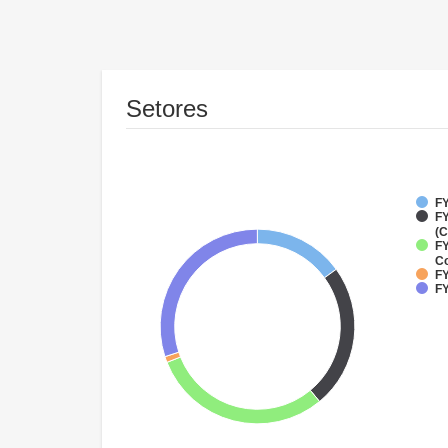
Setores
FY
FY
(C
FY
Co
FY
FY