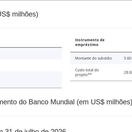
(US$ milhões)
Instrumento de
empréstimo
Montante do subsídio
5.60
Custo total do
28.9
projeto**
mento do Banco Mundial (em US$ milhões)
m 31 de julho de 2026