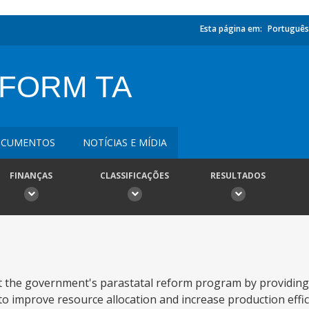
Esta página em:
Português
EFORM TA
CUMENTOS
NOTÍCIAS E MÍDIA
FINANÇAS
CLASSIFICAÇÕES
RESULTADOS
rt the government's parastatal reform program by providing 
 to improve resource allocation and increase production effic