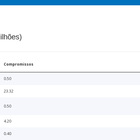
ilhões)
Compromissos
0.50
23.32
0.50
4.20
0.40