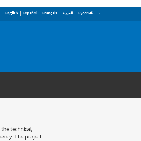
English
Español
Français
العربية
Русский
the technical,
iency. The project