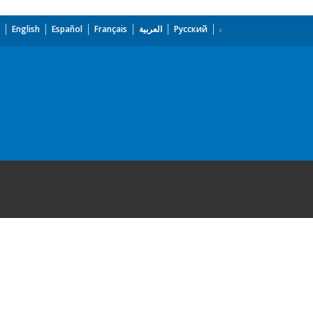
English
Español
Français
العربية
Русский