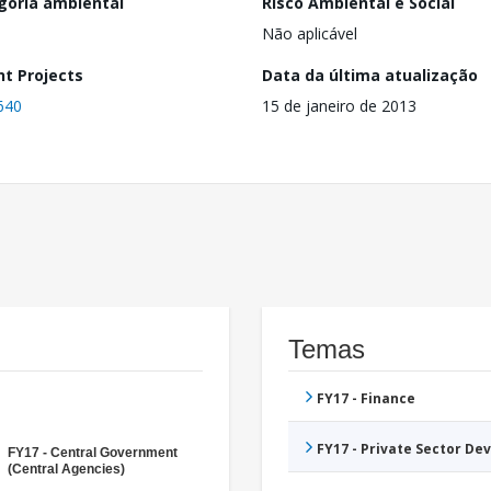
goria ambiental
Risco Ambiental e Social
Não aplicável
nt Projects
Data da última atualização
640
15 de janeiro de 2013
Temas
FY17 - Finance
FY17 - Private Sector D
FY17 - Central Government
(Central Agencies)