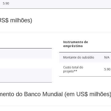
5.90
(US$ milhões)
Instrumento de
empréstimo
Montante do subsídio
N/A
Custo total do
5.90
projeto**
mento do Banco Mundial (em US$ milhões)