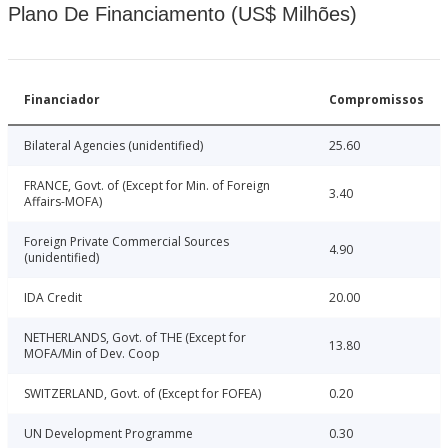
Plano De Financiamento (US$ Milhões)
Financiador
Compromissos
Bilateral Agencies (unidentified)
25.60
FRANCE, Govt. of (Except for Min. of Foreign
3.40
Affairs-MOFA)
Foreign Private Commercial Sources
4.90
(unidentified)
IDA Credit
20.00
NETHERLANDS, Govt. of THE (Except for
13.80
MOFA/Min of Dev. Coop
SWITZERLAND, Govt. of (Except for FOFEA)
0.20
UN Development Programme
0.30