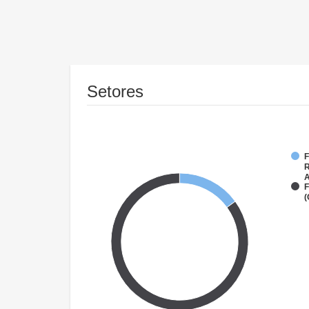
Setores
F
R
A
F
(