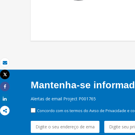
Email
Tweet
Imprimir
Mantenha-se informado
Share
Alertas de email Project P001765
Share
Concordo com os termos do Aviso de Privacidade e co