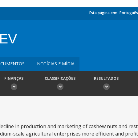
Esta página em:
Português
DEV
CUMENTOS
NOTÍCIAS E MÍDIA
FINANÇAS
CLASSIFICAÇÕES
RESULTADOS
e decline in production and marketing of cashew nuts and rest
dium-scale agricultural enterprises more efficient and profit