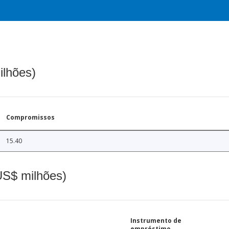
ilhões)
Compromissos
15.40
(US$ milhões)
Instrumento de
empréstimo