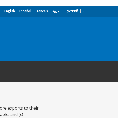
English
Español
Français
العربية
Русский
ore exports to their
able; and (c)