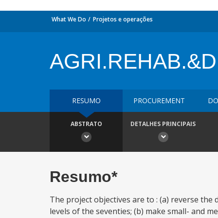
What We Do
Projetos e operações
AGRI.REHAB.&
RESUMO
PROCUREMENT
DO
ABSTRATO
DETALHES PRINCIPAIS
Resumo*
The project objectives are to : (a) reverse th
levels of the seventies; (b) make small- and me