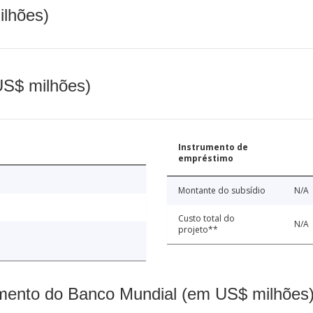
ilhões)
(US$ milhões)
Instrumento de
empréstimo
Montante do subsídio
N/A
Custo total do
N/A
projeto**
mento do Banco Mundial (em US$ milhões)