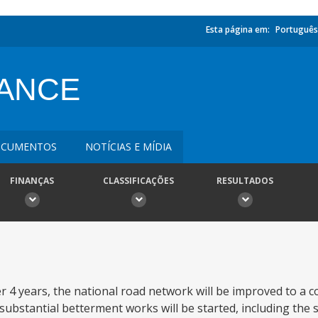
Esta página em:
Português
ANCE
CUMENTOS
NOTÍCIAS E MÍDIA
FINANÇAS
CLASSIFICAÇÕES
RESULTADOS
er 4 years, the national road network will be improved to a c
substantial betterment works will be started, including the 