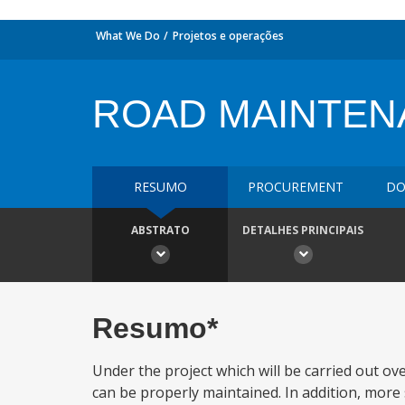
What We Do
Projetos e operações
ROAD MAINTEN
RESUMO
PROCUREMENT
DO
ABSTRATO
DETALHES PRINCIPAIS
Resumo*
Under the project which will be carried out ov
can be properly maintained. In addition, more 