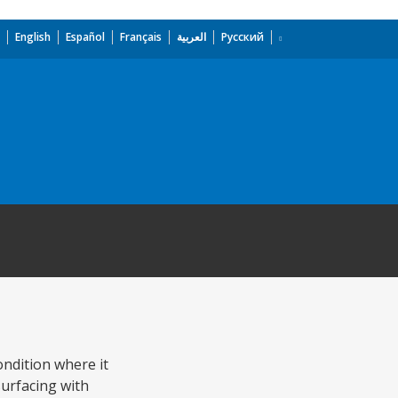
English
Español
Français
العربية
Русский
ondition where it
surfacing with