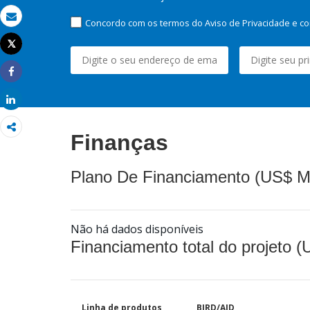
Concordo com os termos do Aviso de Privacidade e co
Email
Tweet
Imprimir
Share
Share
Finanças
Plano De Financiamento (US$ M
Não há dados disponíveis
Financiamento total do projeto 
Linha de produtos
BIRD/AID