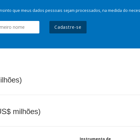
nsinto que meus dados pessoais sejam processados, na medida do necessá
Cadastre-se
ilhões)
(US$ milhões)
Instrumento de