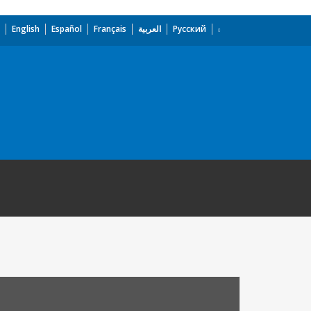
English
Español
Français
العربية
Русский