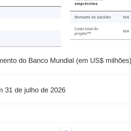
empréstimo
Montante do subsídio
N/A
Custo total do
N/A
projeto**
mento do Banco Mundial (em US$ milhões)
m 31 de julho de 2026