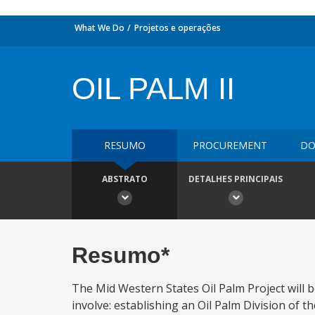
What We Do
Projetos e operações
OIL PALM II
RESUMO
PROCUREMENT
DO
ABSTRATO
DETALHES PRINCIPAIS
Resumo*
The Mid Western States Oil Palm Project will 
involve: establishing an Oil Palm Division of