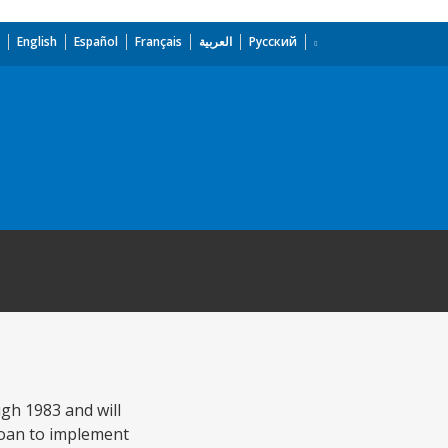
English
Español
Français
العربية
Русский
ugh 1983 and will
 loan to implement