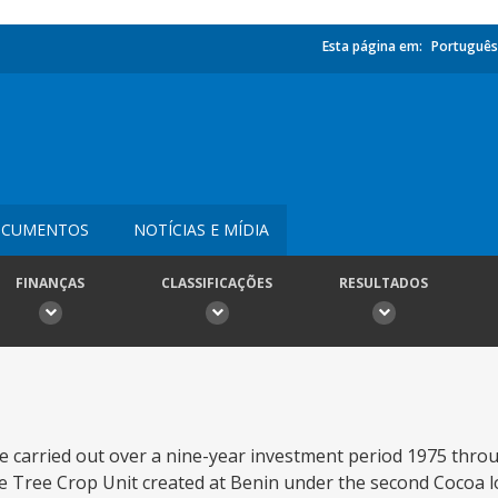
Esta página em:
Português
CUMENTOS
NOTÍCIAS E MÍDIA
FINANÇAS
CLASSIFICAÇÕES
RESULTADOS
be carried out over a nine-year investment period 1975 thro
 the Tree Crop Unit created at Benin under the second Cocoa