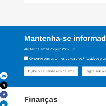
Mantenha-se informado
Alertas de email Project P002030
Concordo com os termos do Aviso de Privacidade e co
Email
Tweet
Imprimir
Finanças
Share
Share