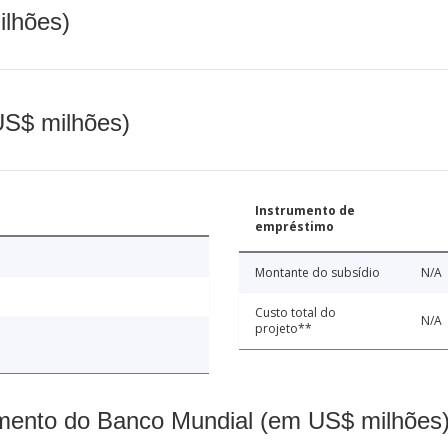
ilhões)
(US$ milhões)
Instrumento de
empréstimo
Montante do subsídio
N/A
Custo total do
N/A
projeto**
mento do Banco Mundial (em US$ milhões)