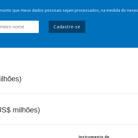
nsinto que meus dados pessoais sejam processados, na medida do necessá
Cadastre-se
ilhões)
(US$ milhões)
Instrumento de