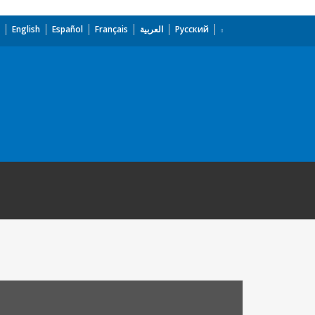
English
Español
Français
العربية
Русский