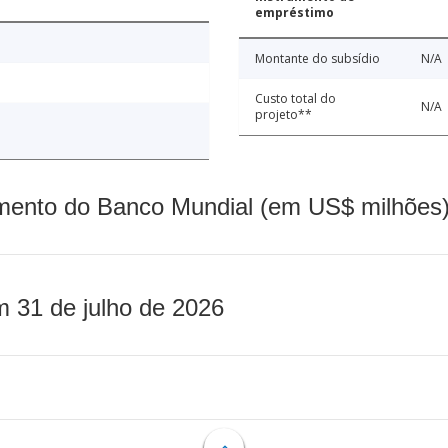
empréstimo
Montante do subsídio
N/A
Custo total do
N/A
projeto**
mento do Banco Mundial (em US$ milhões)
m 31 de julho de 2026