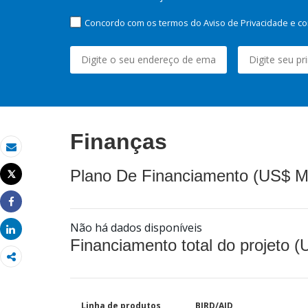
Concordo com os termos do Aviso de Privacidade e co
Finanças
Email
Plano De Financiamento (US$ M
Tweet
Imprimir
Share
Não há dados disponíveis
Share
Financiamento total do projeto 
Linha de produtos
BIRD/AID