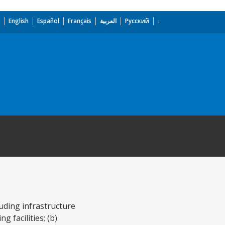
English
Español
Français
العربية
Русский
uding infrastructure
 facilities; (b)