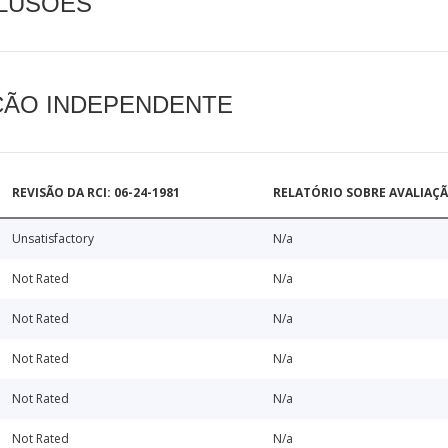
CLUSÕES
AÇÃO INDEPENDENTE
REVISÃO DA RCI: 06-24-1981
RELATÓRIO SOBRE AVALIAÇ
Unsatisfactory
N/a
Not Rated
N/a
Not Rated
N/a
Not Rated
N/a
Not Rated
N/a
Not Rated
N/a