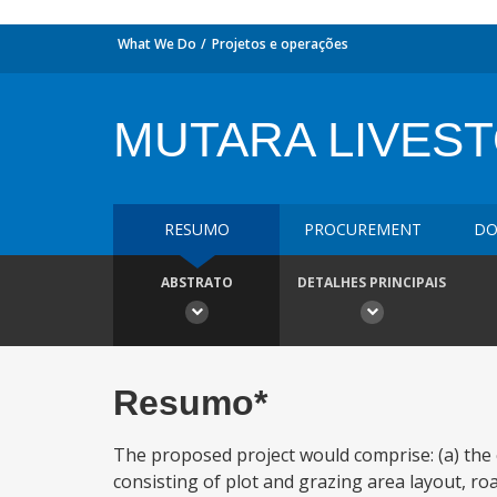
What We Do
Projetos e operações
MUTARA LIVES
RESUMO
PROCUREMENT
DO
ABSTRATO
DETALHES PRINCIPAIS
Resumo*
The proposed project would comprise: (a) the 
consisting of plot and grazing area layout, road