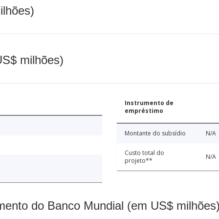
ilhões)
(US$ milhões)
Instrumento de
empréstimo
Montante do subsídio
N/A
Custo total do
N/A
projeto**
mento do Banco Mundial (em US$ milhões)