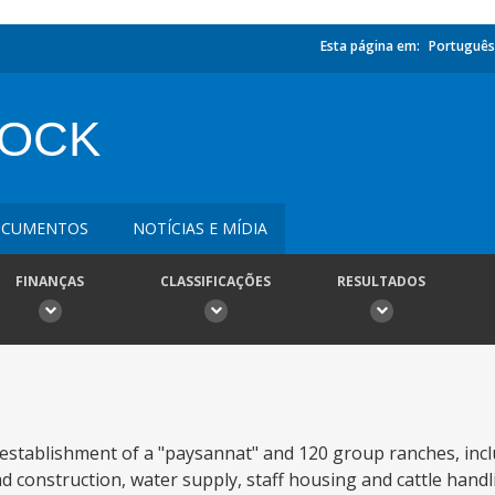
Esta página em:
Português
TOCK
CUMENTOS
NOTÍCIAS E MÍDIA
FINANÇAS
CLASSIFICAÇÕES
RESULTADOS
establishment of a "paysannat" and 120 group ranches, incl
 construction, water supply, staff housing and cattle handling