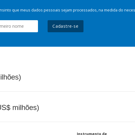
nsinto que meus dados pessoais sejam processados, na medida do necessá
Cadastre-se
ilhões)
(US$ milhões)
Instrumento de