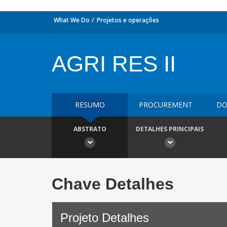
What We Do
Projetos e operações
AGRI RES II
RESUMO
PROCUREMENT
DO
ABSTRATO
DETALHES PRINCIPAIS
Chave Detalhes
Projeto Detalhes