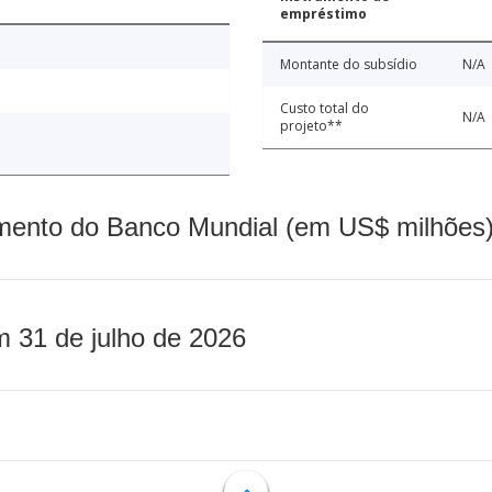
empréstimo
Montante do subsídio
N/A
Custo total do
N/A
projeto**
mento do Banco Mundial (em US$ milhões)
m 31 de julho de 2026