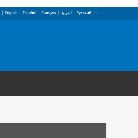
English
Español
Français
العربية
Русский