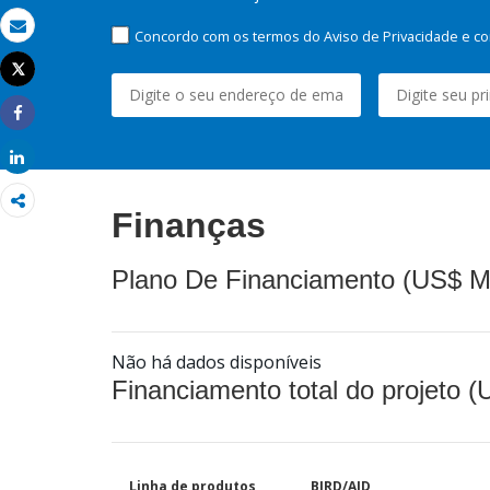
Concordo com os termos do Aviso de Privacidade e co
Email
Tweet
Imprimir
Share
Share
Finanças
Plano De Financiamento (US$ M
Não há dados disponíveis
Financiamento total do projeto 
Linha de produtos
BIRD/AID