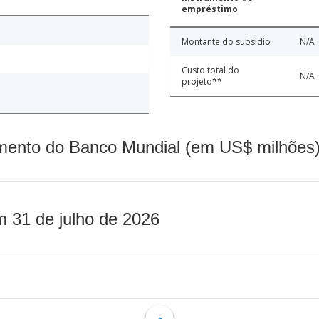
empréstimo
Montante do subsídio
N/A
Custo total do
N/A
projeto**
mento do Banco Mundial (em US$ milhões)
m 31 de julho de 2026