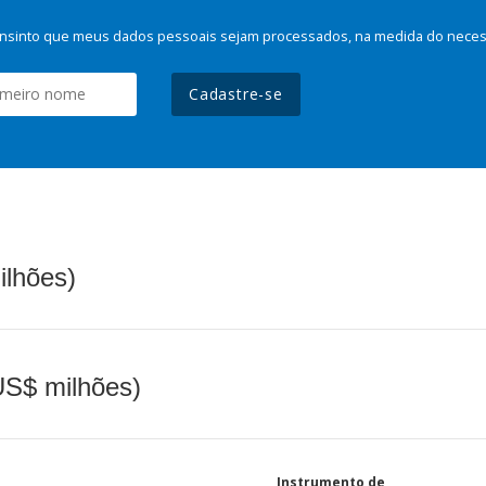
nsinto que meus dados pessoais sejam processados, na medida do necessá
Cadastre-se
ilhões)
(US$ milhões)
Instrumento de