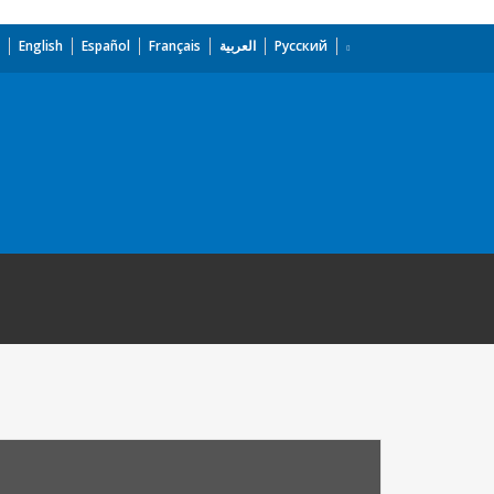
English
Español
Français
العربية
Русский