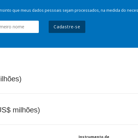
nsinto que meus dados pessoais sejam processados, na medida do necessá
Cadastre-se
ilhões)
(US$ milhões)
Instrumento de