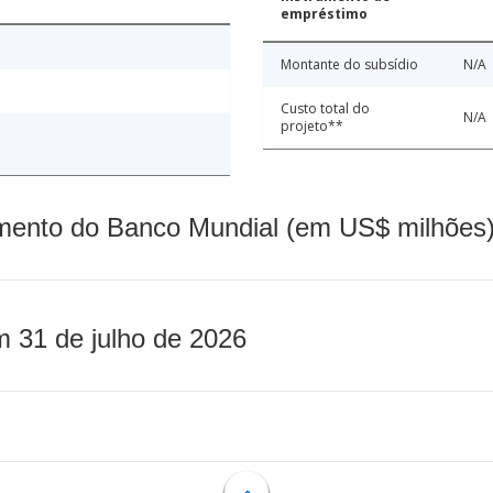
empréstimo
Montante do subsídio
N/A
Custo total do
N/A
projeto**
mento do Banco Mundial (em US$ milhões)
m 31 de julho de 2026