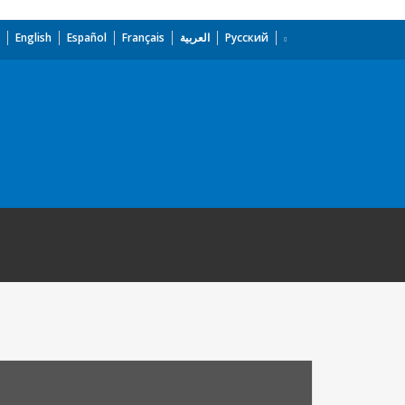
English
Español
Français
العربية
Русский