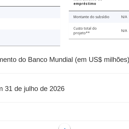
empréstimo
Montante do subsídio
N/A
Custo total do
N/A
projeto**
mento do Banco Mundial (em US$ milhões)
m 31 de julho de 2026