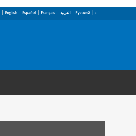
English
Español
Français
العربية
Русский