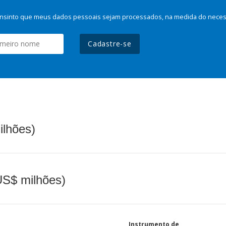
nsinto que meus dados pessoais sejam processados, na medida do necessá
Cadastre-se
ilhões)
(US$ milhões)
Instrumento de