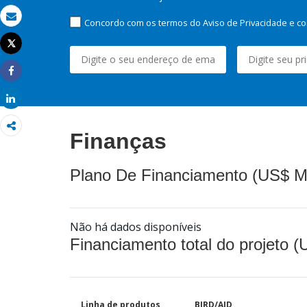
Concordo com os termos do Aviso de Privacidade e co
Email
Tweet
Imprimir
Share
Share
Finanças
Plano De Financiamento (US$ M
Não há dados disponíveis
Financiamento total do projeto 
Linha de produtos
BIRD/AID