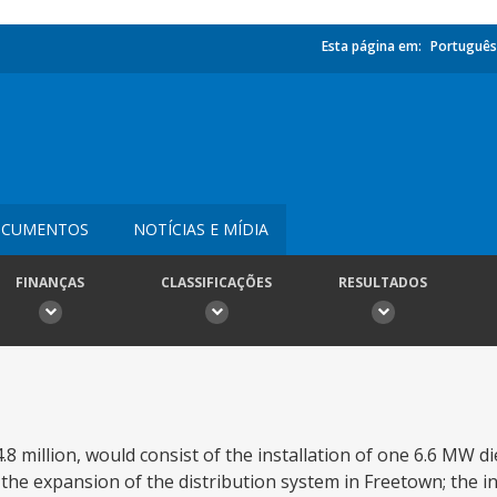
Esta página em:
Português
CUMENTOS
NOTÍCIAS E MÍDIA
FINANÇAS
CLASSIFICAÇÕES
RESULTADOS
8 million, would consist of the installation of one 6.6 MW die
he expansion of the distribution system in Freetown; the ins