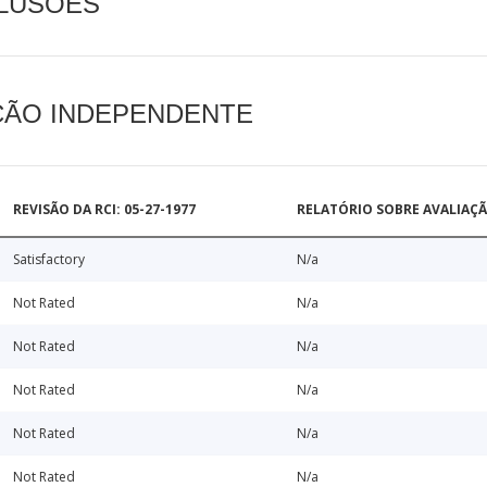
CLUSÕES
AÇÃO INDEPENDENTE
REVISÃO DA RCI: 05-27-1977
RELATÓRIO SOBRE AVALIAÇ
Satisfactory
N/a
Not Rated
N/a
Not Rated
N/a
Not Rated
N/a
Not Rated
N/a
Not Rated
N/a