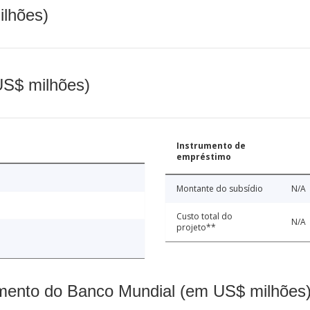
ilhões)
(US$ milhões)
Instrumento de
empréstimo
Montante do subsídio
N/A
Custo total do
N/A
projeto**
mento do Banco Mundial (em US$ milhões)