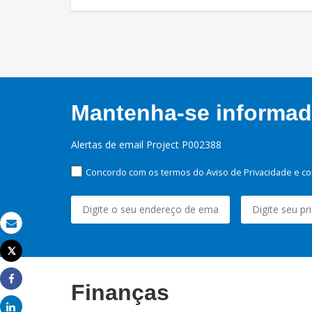
Mantenha-se informado
Alertas de email Project P002388
Concordo com os termos do Aviso de Privacidade e co
Email
Tweet
Imprimir
Finanças
Share
Share