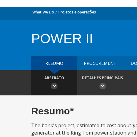
What We Do
Projetos e operações
POWER II
RESUMO
PROCUREMENT
DO
ABSTRATO
DETALHES PRINCIPAIS
Resumo*
The bank's project, estimated to cost about $4.
generator at the King Tom power station and t