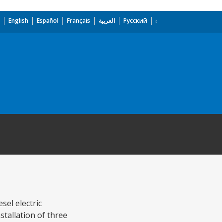
English
Español
Français
العربية
Русский
sel electric
tallation of three