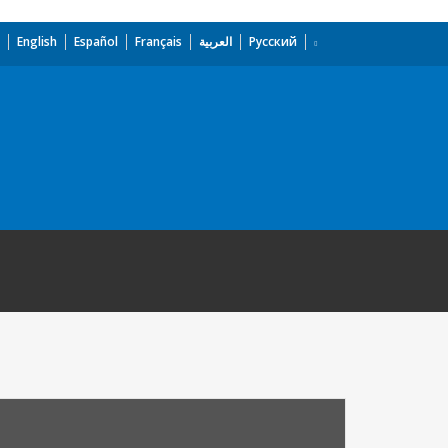
English
Español
Français
العربية
Русский