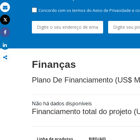
Concordo com os termos do Aviso de Privacidade e co
Email
Tweet
Imprimir
Share
Share
Finanças
Plano De Financiamento (US$ M
Não há dados disponíveis
Financiamento total do projeto 
Linha de produtos
BIRD/AID