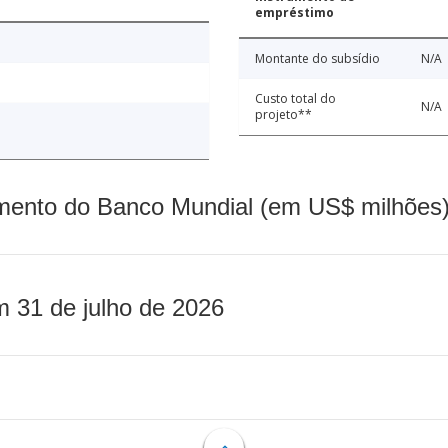
empréstimo
Montante do subsídio
N/A
Custo total do
N/A
projeto**
mento do Banco Mundial (em US$ milhões)
m 31 de julho de 2026