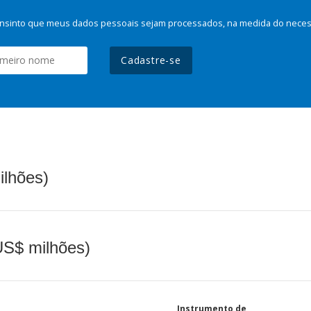
nsinto que meus dados pessoais sejam processados, na medida do necessá
Cadastre-se
ilhões)
(US$ milhões)
Instrumento de