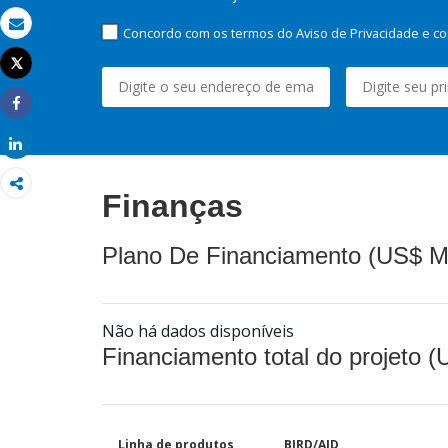
Concordo com os termos do Aviso de Privacidade e co
Email
Tweet
Imprimir
Share
Share
Finanças
Plano De Financiamento (US$ M
Não há dados disponíveis
Financiamento total do projeto 
Linha de produtos
BIRD/AID