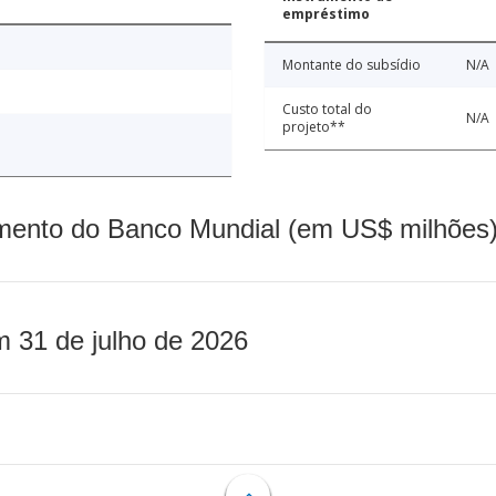
empréstimo
Montante do subsídio
N/A
Custo total do
N/A
projeto**
mento do Banco Mundial (em US$ milhões)
m 31 de julho de 2026