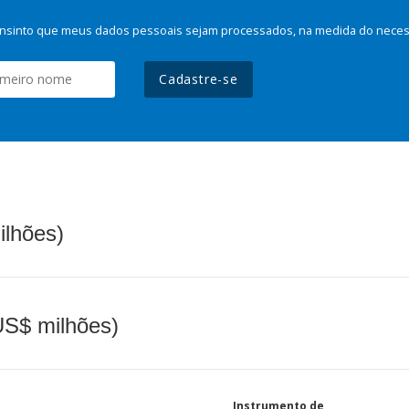
nsinto que meus dados pessoais sejam processados, na medida do necessá
Cadastre-se
ilhões)
(US$ milhões)
Instrumento de