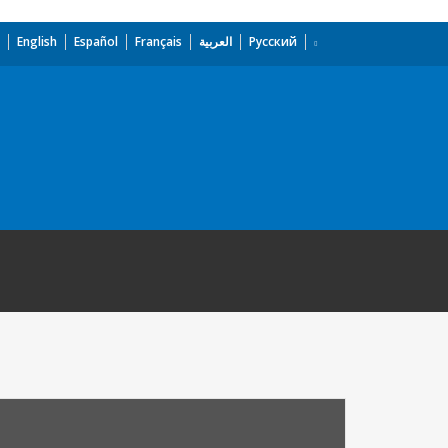
English
Español
Français
العربية
Русский