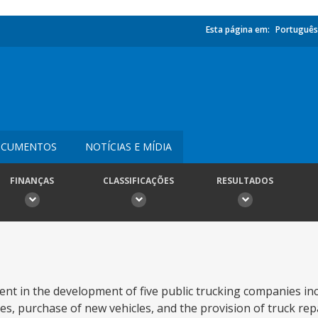
Esta página em:
Português
CUMENTOS
NOTÍCIAS E MÍDIA
FINANÇAS
CLASSIFICAÇÕES
RESULTADOS
t in the development of five public trucking companies inc
les, purchase of new vehicles, and the provision of truck repai