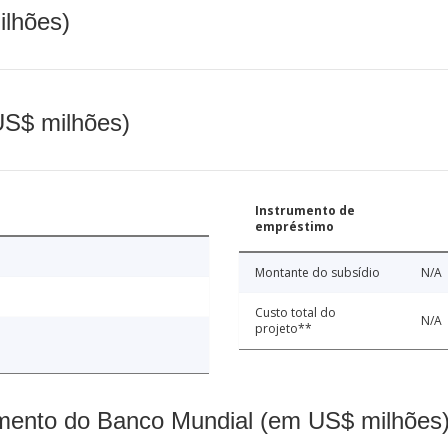
ilhões)
(US$ milhões)
Instrumento de
empréstimo
Montante do subsídio
N/A
Custo total do
N/A
projeto**
mento do Banco Mundial (em US$ milhões)