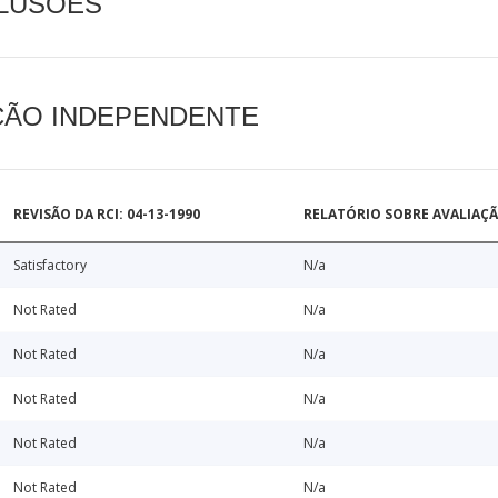
CLUSÕES
AÇÃO INDEPENDENTE
REVISÃO DA RCI: 04-13-1990
RELATÓRIO SOBRE AVALIAÇ
Satisfactory
N/a
Not Rated
N/a
Not Rated
N/a
Not Rated
N/a
Not Rated
N/a
Not Rated
N/a