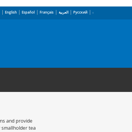
English
Español
Français
العربية
Русский
ons and provide
y smallholder tea