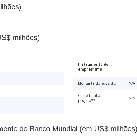
ilhões)
(US$ milhões)
Instrumento de
empréstimo
Montante do subsídio
N/A
Custo total do
N/A
projeto**
mento do Banco Mundial (em US$ milhões)