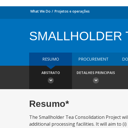
What We Do
Projetos e operações
SMALLHOLDER 
RESUMO
PROCUREMENT
DO
ABSTRATO
DETALHES PRINCIPAIS
Resumo*
The Smallholder Tea Consolidation Project wil
additional processing facilities. It will aim to