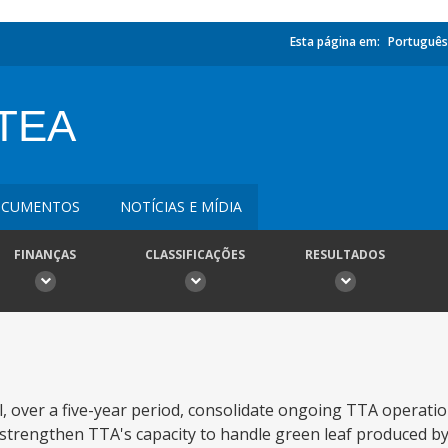
Esta página em:
Português
TEA
CUMENTOS
NOTÍCIAS E MÍDIA
FINANÇAS
CLASSIFICAÇÕES
RESULTADOS
l, over a five-year period, consolidate ongoing TTA operati
 (i) strengthen TTA's capacity to handle green leaf produced b