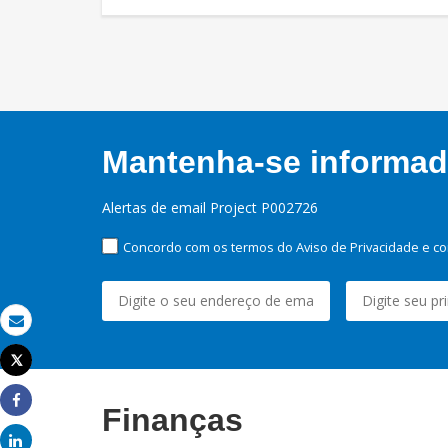
Mantenha-se informado
Alertas de email Project P002726
Concordo com os termos do Aviso de Privacidade e co
Email
Tweet
Imprimir
Finanças
Share
Share