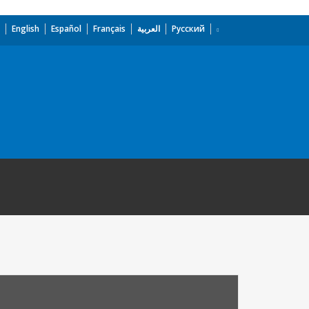
English
Español
Français
العربية
Русский