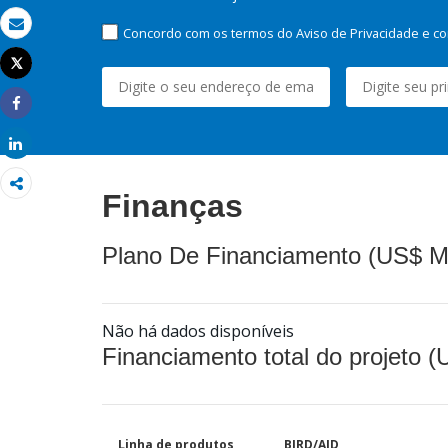
Concordo com os termos do Aviso de Privacidade e co
Email
Tweet
Imprimir
Share
Share
Finanças
Plano De Financiamento (US$ M
Não há dados disponíveis
Financiamento total do projeto 
Linha de produtos
BIRD/AID