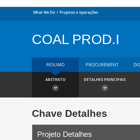
What We Do
Projetos e operações
COAL PROD.I
RESUMO
PROCUREMENT
DO
ABSTRATO
DETALHES PRINCIPAIS
Chave Detalhes
Projeto Detalhes