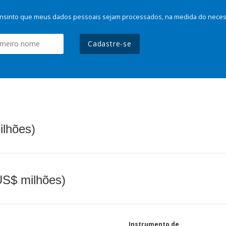
nsinto que meus dados pessoais sejam processados, na medida do necessá
Cadastre-se
ilhões)
(US$ milhões)
Instrumento de