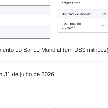
empréstimo
Montante do subsídio
N/A
Custo total do
N/A
projeto**
mento do Banco Mundial (em US$ milhões)
m 31 de julho de 2026