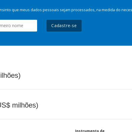
nsinto que meus dados pessoais sejam processados, na medida do necessá
Cadastre-se
ilhões)
(US$ milhões)
Instrumento de