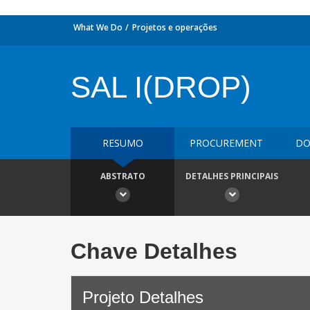
What We Do
Projetos e operações
SAL I(DROP)
RESUMO
PROCUREMENT
DO
ABSTRATO
DETALHES PRINCIPAIS
Chave Detalhes
Projeto Detalhes