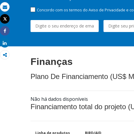
Concordo com os termos do Aviso de Privacidade e co
Email
Tweet
Imprimir
Share
Share
Finanças
Plano De Financiamento (US$ M
Não há dados disponíveis
Financiamento total do projeto 
Linha de produtos
BIRD/AID