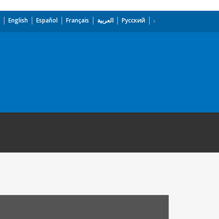
English
Español
Français
العربية
Русский