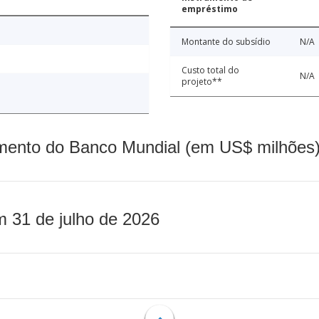
empréstimo
Montante do subsídio
N/A
Custo total do
N/A
projeto**
mento do Banco Mundial (em US$ milhões)
m 31 de julho de 2026