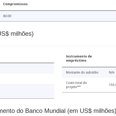
Compromissos
80.00
(US$ milhões)
Instrumento de
empréstimo
Montante do subsídio
N/A
Custo total do
155.
projeto**
mento do Banco Mundial (em US$ milhões)