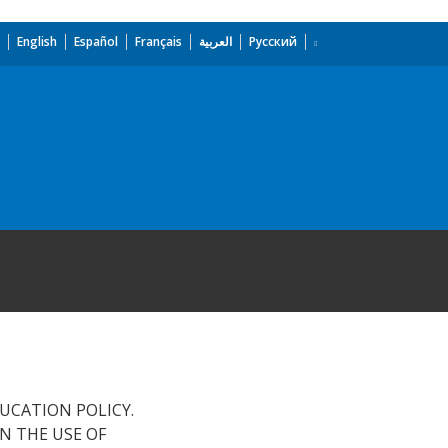
English
Español
Français
العربية
Русский
UCATION POLICY.
IN THE USE OF