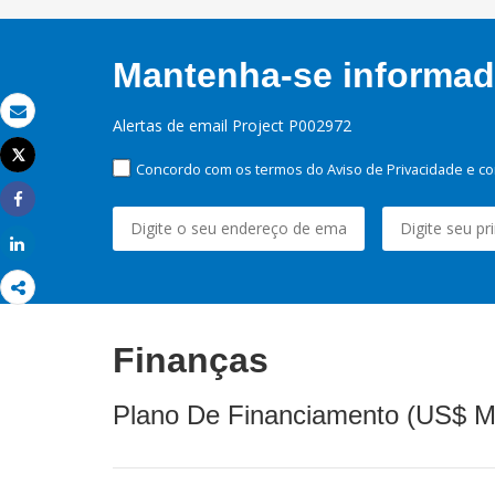
Mantenha-se informado
Alertas de email Project P002972
Email
Tweet
Concordo com os termos do Aviso de Privacidade e co
Imprimir
Share
Share
Finanças
Plano De Financiamento (US$ M