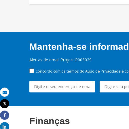
Mantenha-se informado
Alertas de email Project P003029
Concordo com os termos do Aviso de Privacidade e co
Email
Tweet
Imprimir
Finanças
Share
Share