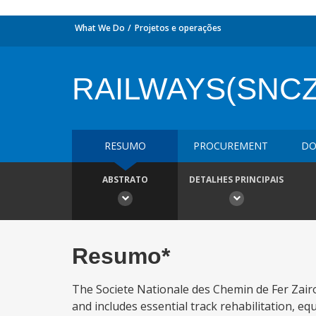
What We Do
Projetos e operações
RAILWAYS(SNCZ
RESUMO
PROCUREMENT
DO
ABSTRATO
DETALHES PRINCIPAIS
Resumo*
The Societe Nationale des Chemin de Fer Zair
and includes essential track rehabilitation, 