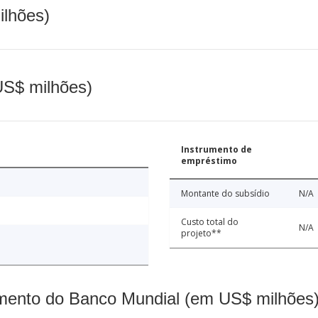
ilhões)
(US$ milhões)
Instrumento de
empréstimo
Montante do subsídio
N/A
Custo total do
N/A
projeto**
mento do Banco Mundial (em US$ milhões)