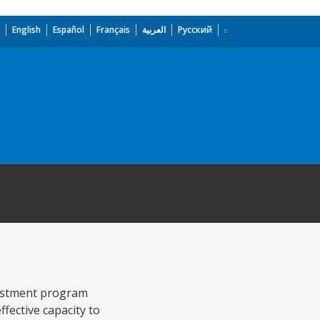
English
Español
Français
العربية
Русский
vestment program
fective capacity to