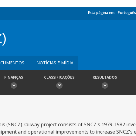
Esta página em:
Português
)
CUMENTOS
NOTÍCIAS E MÍDIA
FINANÇAS
CLASSIFICAÇÕES
RESULTADOS
ois (SNCZ) railway project consists of SNCZ's 1979-1982 in
equipment and operational improvements to increase SNCZ's ef