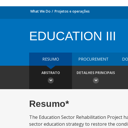
What We Do
Projetos e operações
EDUCATION III
RESUMO
PROCUREMENT
DO
ABSTRATO
DETALHES PRINCIPAIS
Resumo*
The Education Sector Rehabilitation Project h
sector education strategy to restore the con