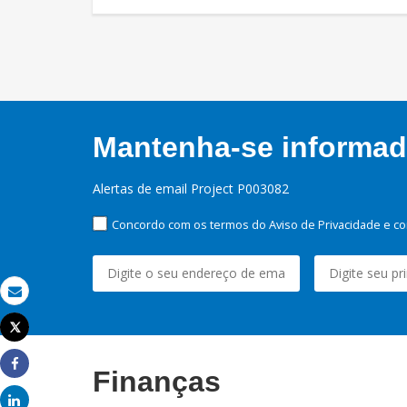
Mantenha-se informado
Alertas de email Project P003082
Concordo com os termos do Aviso de Privacidade e co
Email
Tweet
Imprimir
Finanças
Share
Share