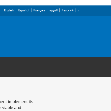
English
Español
Français
العربية
Русский
ment implement its
e viable and