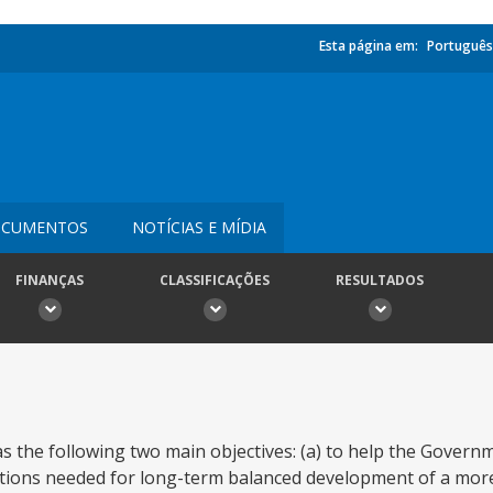
Esta página em:
Português
CUMENTOS
NOTÍCIAS E MÍDIA
FINANÇAS
CLASSIFICAÇÕES
RESULTADOS
as the following two main objectives: (a) to help the Govern
ditions needed for long-term balanced development of a mor