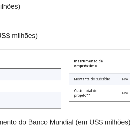
ilhões)
(US$ milhões)
Instrumento de
empréstimo
Montante do subsídio
N/A
Custo total do
N/A
projeto**
mento do Banco Mundial (em US$ milhões)