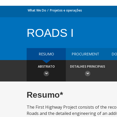
What We Do
Projetos e operações
ROADS I
RESUMO
PROCUREMENT
DO
ABSTRATO
DETALHES PRINCIPAIS
Resumo*
The First Highway Project consists of the rec
Roads and the detailed engineering of an addi