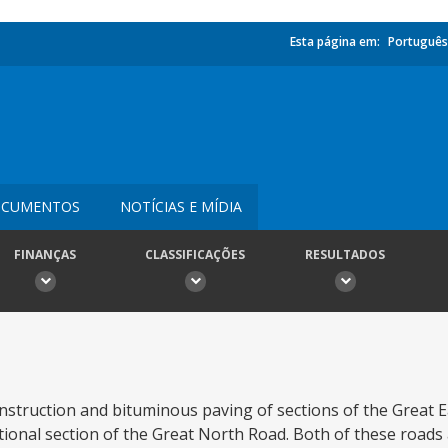
Esta página em:
Português
CUMENTOS
NOTÍCIAS E MÍDIA
FINANÇAS
CLASSIFICAÇÕES
RESULTADOS
onstruction and bituminous paving of sections of the Great 
tional section of the Great North Road. Both of these roads 