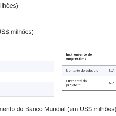
ilhões)
(US$ milhões)
Instrumento de
empréstimo
Montante do subsídio
N/A
Custo total do
N/A
projeto**
mento do Banco Mundial (em US$ milhões)