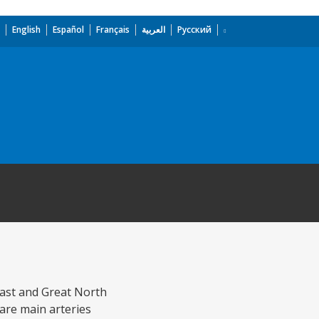
English
Español
Français
العربية
Русский
East and Great North
are main arteries