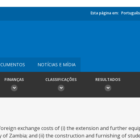
Esta página em:
Português
CUMENTOS
NOTÍCIAS E MÍDIA
FINANÇAS
CLASSIFICAÇÕES
RESULTADOS
foreign exchange costs of (i) the extension and further equ
 of Zambia; and (ii) the construction and furnishing of stud