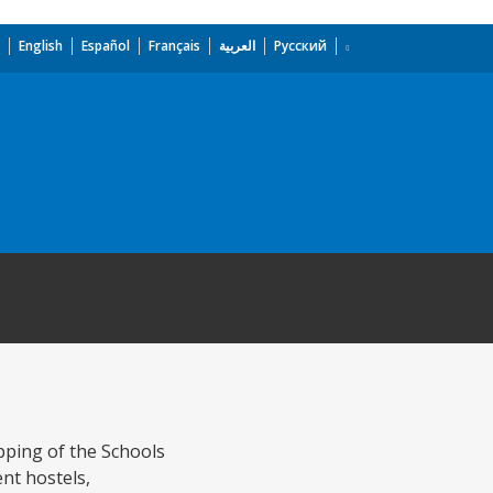
English
Español
Français
العربية
Русский
ipping of the Schools
ent hostels,