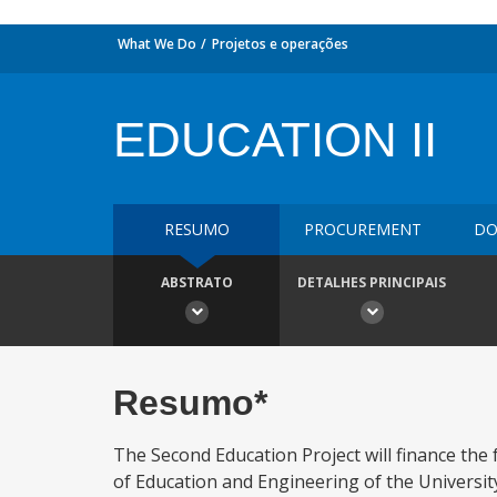
What We Do
Projetos e operações
EDUCATION II
RESUMO
PROCUREMENT
DO
ABSTRATO
DETALHES PRINCIPAIS
Resumo*
The Second Education Project will finance the 
of Education and Engineering of the University