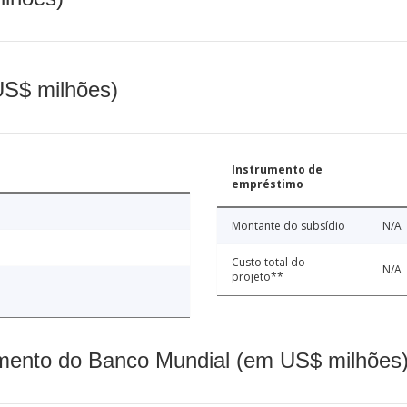
(US$ milhões)
Instrumento de
empréstimo
Montante do subsídio
N/A
Custo total do
N/A
projeto**
mento do Banco Mundial (em US$ milhões)