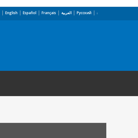
English
Español
Français
العربية
Русский