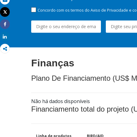
Email
Concordo com os termos do Aviso de Privacidade e co
Tweet
Imprimir
Share
Share
Finanças
Plano De Financiamento (US$ M
Não há dados disponíveis
Financiamento total do projeto 
Linha de produtos
BIRD/AID