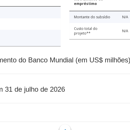
empréstimo
Montante do subsídio
N/A
Custo total do
N/A
projeto**
mento do Banco Mundial (em US$ milhões)
m 31 de julho de 2026