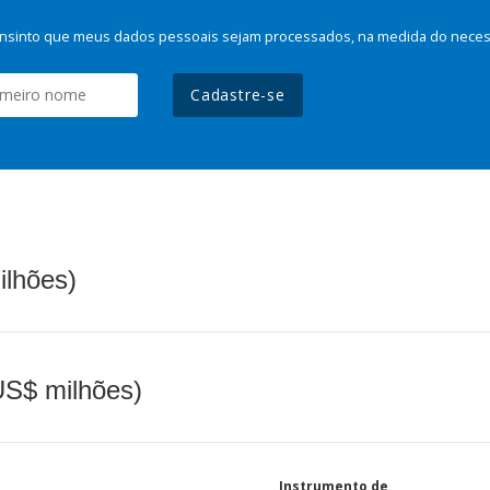
nsinto que meus dados pessoais sejam processados, na medida do necessá
Cadastre-se
ilhões)
(US$ milhões)
Instrumento de