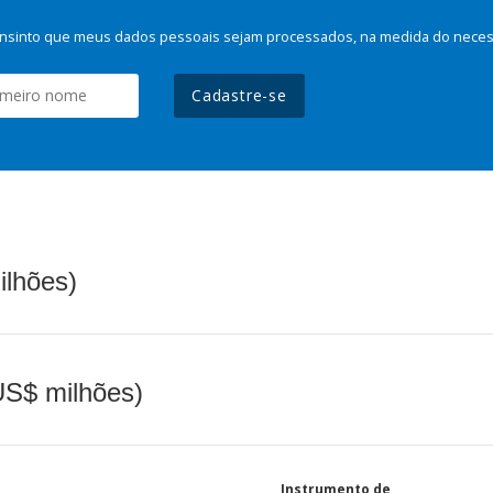
nsinto que meus dados pessoais sejam processados, na medida do necessá
Cadastre-se
ilhões)
(US$ milhões)
Instrumento de