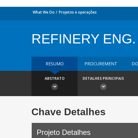
What We Do
Projetos e operações
REFINERY ENG.
RESUMO
PROCUREMENT
DO
ABSTRATO
DETALHES PRINCIPAIS
Chave Detalhes
Projeto Detalhes