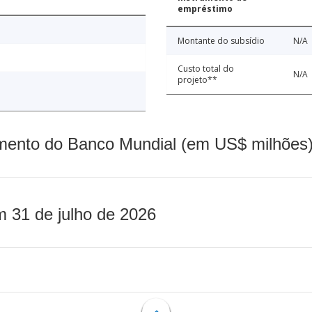
empréstimo
Montante do subsídio
N/A
Custo total do
N/A
projeto**
mento do Banco Mundial (em US$ milhões)
m 31 de julho de 2026