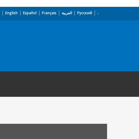
English
Español
Français
العربية
Русский