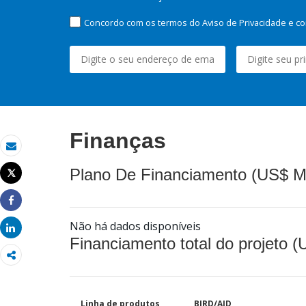
Concordo com os termos do Aviso de Privacidade e co
Finanças
Email
Plano De Financiamento (US$ M
Tweet
Imprimir
Share
Não há dados disponíveis
Share
Financiamento total do projeto 
Linha de produtos
BIRD/AID