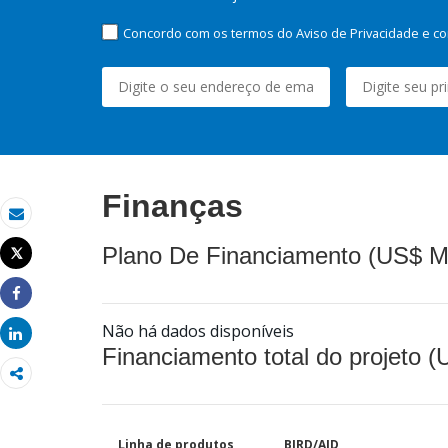
Concordo com os termos do Aviso de Privacidade e co
Finanças
Email
Plano De Financiamento (US$ M
Tweet
Imprimir
Share
Não há dados disponíveis
Share
Financiamento total do projeto 
Linha de produtos
BIRD/AID