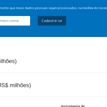
nsinto que meus dados pessoais sejam processados, na medida do necessá
Cadastre-se
ilhões)
(US$ milhões)
Instrumento de