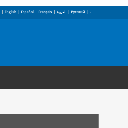
English
Español
Français
العربية
Русский