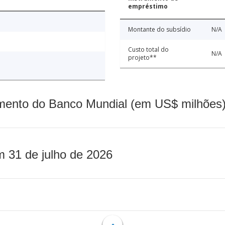
empréstimo
Montante do subsídio
N/A
Custo total do
N/A
projeto**
mento do Banco Mundial (em US$ milhões)
m 31 de julho de 2026