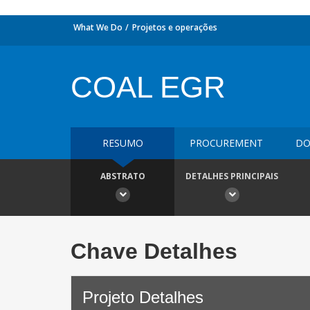
What We Do
Projetos e operações
COAL EGR
RESUMO
PROCUREMENT
DO
ABSTRATO
DETALHES PRINCIPAIS
Chave Detalhes
Projeto Detalhes