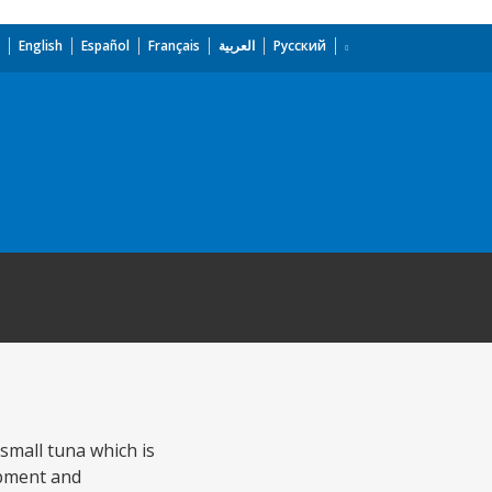
English
Español
Français
العربية
Русский
 small tuna which is
ipment and