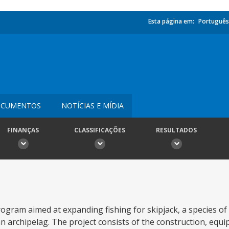
Esta página em:
Português
CUMENTOS
NOTÍCIAS E MÍDIA
FINANÇAS
CLASSIFICAÇÕES
RESULTADOS
rogram aimed at expanding fishing for skipjack, a species of
n archipelag. The project consists of the construction, equ