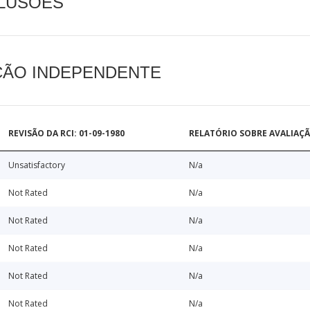
CLUSÕES
AÇÃO INDEPENDENTE
REVISÃO DA RCI: 01-09-1980
RELATÓRIO SOBRE AVALIAÇ
Unsatisfactory
N/a
Not Rated
N/a
Not Rated
N/a
Not Rated
N/a
Not Rated
N/a
Not Rated
N/a