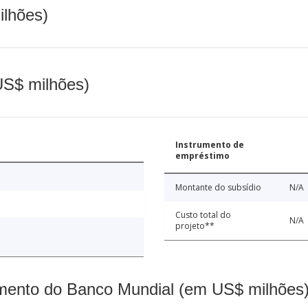
ilhões)
(US$ milhões)
Instrumento de
empréstimo
Montante do subsídio
N/A
Custo total do
N/A
projeto**
mento do Banco Mundial (em US$ milhões)