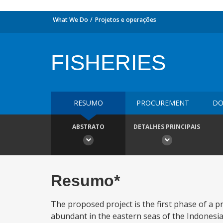
What We Do
Projetos e operações
FISHERIES
RESUMO
PROCUREMENT
DO
ABSTRATO
DETALHES PRINCIPAIS
Resumo*
The proposed project is the first phase of a p
abundant in the eastern seas of the Indonesia