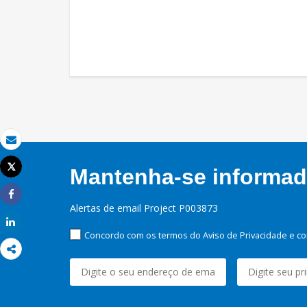
Email
Tweet
Mantenha-se informado
Imprimir
Share
Alertas de email Project P003873
Share
Concordo com os termos do Aviso de Privacidade e co