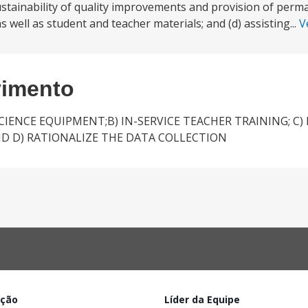
sustainability of quality improvements and provision of per
 well as student and teacher materials; and (d) assisting...
V
vimento
SCIENCE EQUIPMENT;B) IN-SERVICE TEACHER TRAINING; C)
D D) RATIONALIZE THE DATA COLLECTION
ação
Líder da Equipe