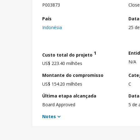
P003873
Close
País
Data
Indonésia
25 de
1
Enti
Custo total do projeto
N/A
US$ 223.40 milhões
Montante do compromisso
Cate
US$ 154.20 milhões
C
Última etapa alcançada
Data
Board Approved
5 de 
Notes