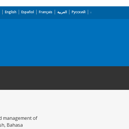
English
Español
Français
العربية
Русский
and management of
ish, Bahasa