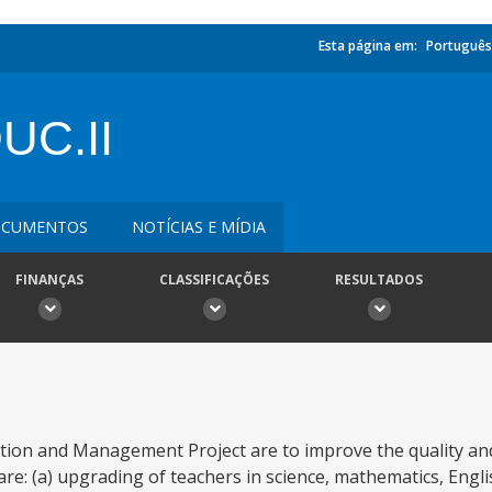
Esta página em:
Português
C.II
CUMENTOS
NOTÍCIAS E MÍDIA
FINANÇAS
CLASSIFICAÇÕES
RESULTADOS
ation and Management Project are to improve the quality 
are: (a) upgrading of teachers in science, mathematics, Engl