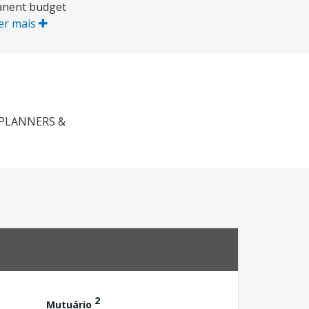
manent budget
er mais
 PLANNERS &
2
Mutuário