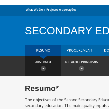
What We Do
Projetos e operações
SECONDARY EDU
RESUMO
PROCUREMENT
DO
ABSTRATO
DETALHES PRINCIPAIS
Resumo*
The objectives of the Second Secondary Educ
secondary education. The main quality inputs 