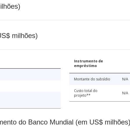
ilhões)
(US$ milhões)
Instrumento de
empréstimo
Montante do subsídio
N/A
Custo total do
N/A
projeto**
mento do Banco Mundial (em US$ milhões)