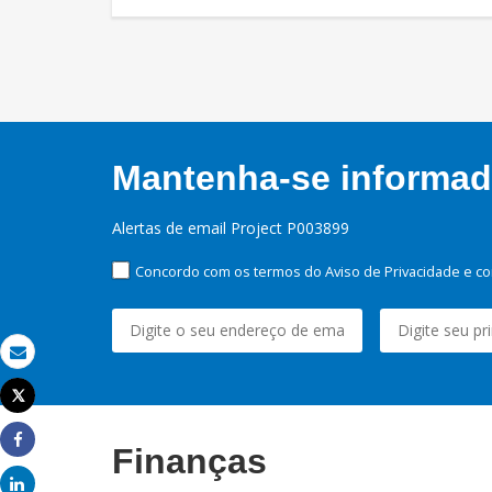
Mantenha-se informado
Alertas de email Project P003899
Concordo com os termos do Aviso de Privacidade e co
Email
Tweet
Imprimir
Finanças
Share
Share