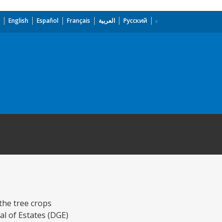
English
Español
Français
العربية
Русский
the tree crops
al of Estates (DGE)