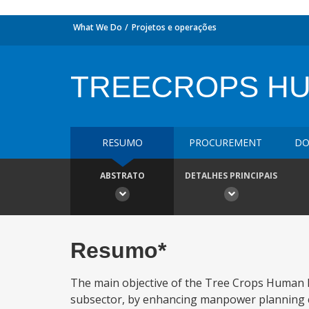
What We Do
Projetos e operações
TREECROPS H
RESUMO
PROCUREMENT
DO
ABSTRATO
DETALHES PRINCIPAIS
Resumo*
The main objective of the Tree Crops Human R
subsector, by enhancing manpower planning cap