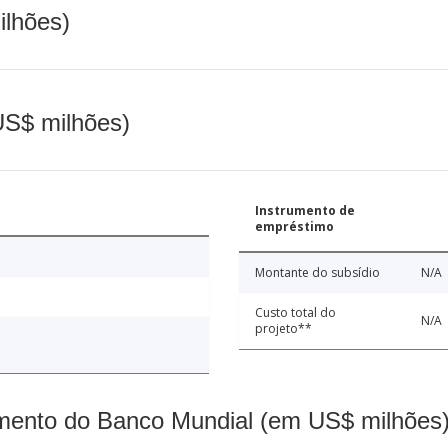
ilhões)
(US$ milhões)
Instrumento de
empréstimo
Montante do subsídio
N/A
Custo total do
N/A
projeto**
mento do Banco Mundial (em US$ milhões)