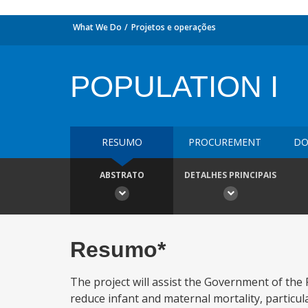
What We Do
Projetos e operações
POPULATION I
RESUMO
PROCUREMENT
DO
ABSTRATO
DETALHES PRINCIPAIS
Resumo*
The project will assist the Government of the R
reduce infant and maternal mortality, particul