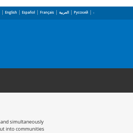
English
Español
Français
العربية
Русский
, and simultaneously
out into communities