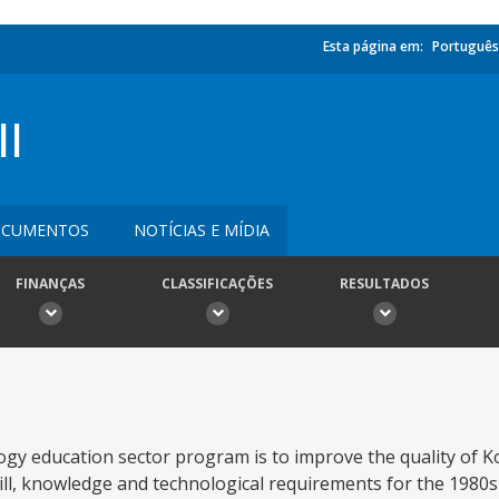
Esta página em:
Português
I
CUMENTOS
NOTÍCIAS E MÍDIA
FINANÇAS
CLASSIFICAÇÕES
RESULTADOS
logy education sector program is to improve the quality of K
skill, knowledge and technological requirements for the 198