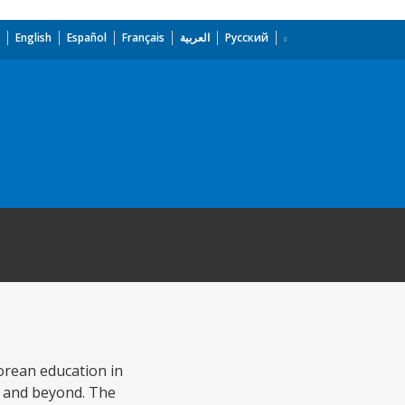
English
Español
Français
العربية
Русский
orean education in
0s and beyond. The