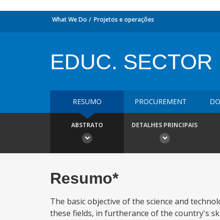
What We Do
Projetos e operações
EDUC. SECTOR I
RESUMO
PROCUREMENT
DO
ABSTRATO
DETALHES PRINCIPAIS
Resumo*
The basic objective of the science and techno
these fields, in furtherance of the country's 