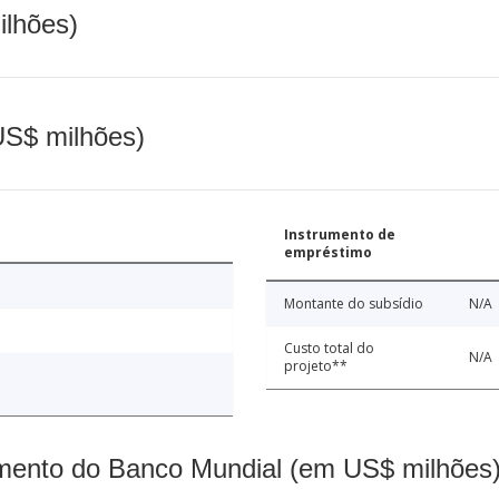
ilhões)
(US$ milhões)
Instrumento de
empréstimo
Montante do subsídio
N/A
Custo total do
N/A
projeto**
mento do Banco Mundial (em US$ milhões)