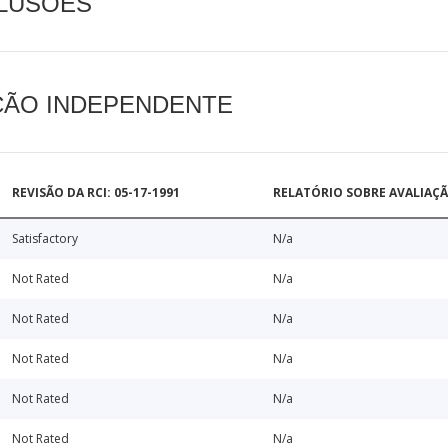
CLUSÕES
AÇÃO INDEPENDENTE
REVISÃO DA RCI: 05-17-1991
RELATÓRIO SOBRE AVALIAÇ
Satisfactory
N/a
Not Rated
N/a
Not Rated
N/a
Not Rated
N/a
Not Rated
N/a
Not Rated
N/a