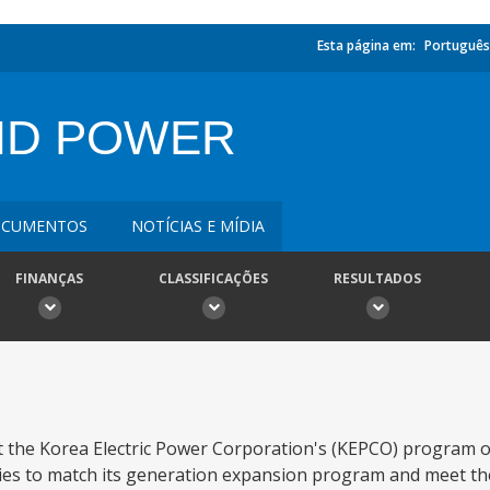
Esta página em:
Português
ND POWER
CUMENTOS
NOTÍCIAS E MÍDIA
FINANÇAS
CLASSIFICAÇÕES
RESULTADOS
rt the Korea Electric Power Corporation's (KEPCO) program o
lities to match its generation expansion program and meet t