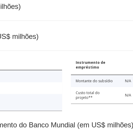
ilhões)
(US$ milhões)
Instrumento de
empréstimo
Montante do subsídio
N/A
Custo total do
N/A
projeto**
mento do Banco Mundial (em US$ milhões)