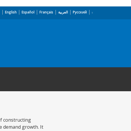
English
Español
Français
العربية
Русский
f constructing
he demand growth. It