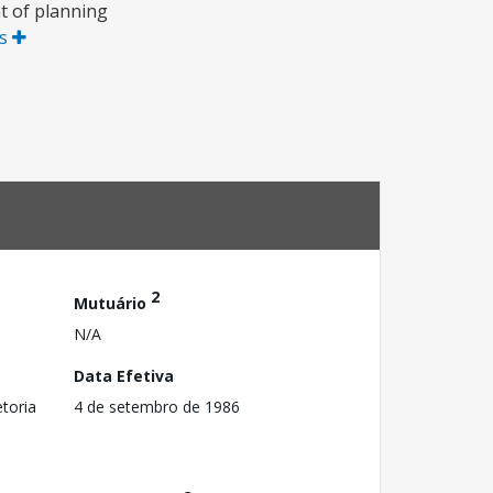
t of planning
is
2
Mutuário
N/A
Data Efetiva
toria
4 de setembro de 1986