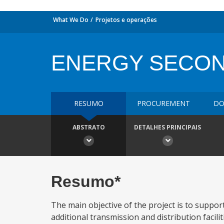
What We Do
Projetos e operações
ENERGY SECO
RESUMO
PROCUREMENT
DO
ABSTRATO
DETALHES PRINCIPAIS
Resumo*
The main objective of the project is to suppo
additional transmission and distribution faci