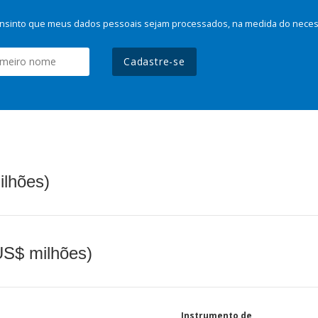
nsinto que meus dados pessoais sejam processados, na medida do necessá
Cadastre-se
ilhões)
(US$ milhões)
Instrumento de