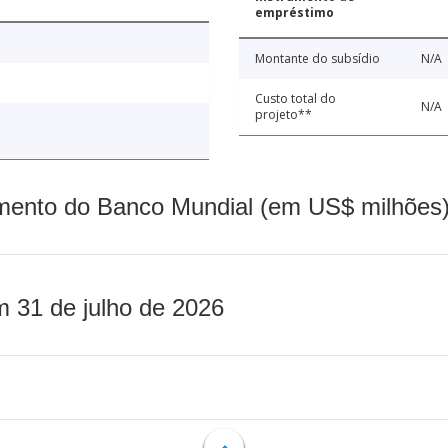
empréstimo
Montante do subsídio
N/A
Custo total do
N/A
projeto**
mento do Banco Mundial (em US$ milhões)
m 31 de julho de 2026