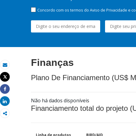
Concordo com os termos do Aviso de Privacidade e co
Finanças
Email
Plano De Financiamento (US$ M
Tweet
Imprimir
Share
Não há dados disponíveis
Share
Financiamento total do projeto 
Linha de produtos
BIRD/AID