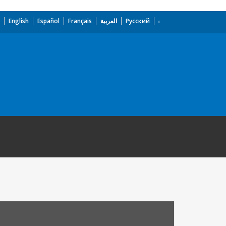
English
Español
Français
العربية
Русский