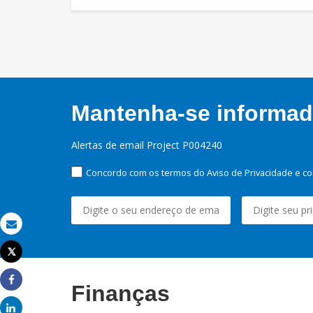
Mantenha-se informado
Alertas de email Project P004240
Concordo com os termos do Aviso de Privacidade e co
Email
Tweet
Imprimir
Finanças
Share
Share