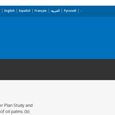
English
Español
Français
العربية
Русский
r Plan Study and
f oil palms; (b)