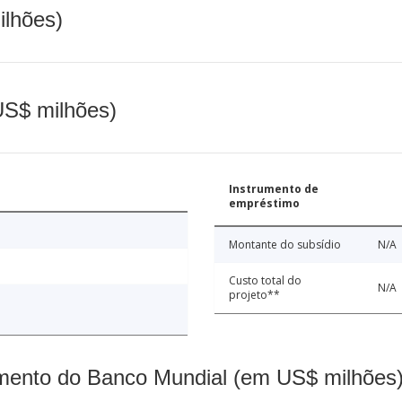
ilhões)
(US$ milhões)
Instrumento de
empréstimo
Montante do subsídio
N/A
Custo total do
N/A
projeto**
mento do Banco Mundial (em US$ milhões)