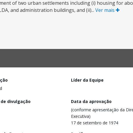
shment of two urban settlements including (i) housing for abo
A, and administration buildings, and (ii)...
Ver mais
ação
Líder da Equipe
d
 de divulgação
Data da aprovação
(conforme apresentação da Dire
Executiva)
17 de setembro de 1974