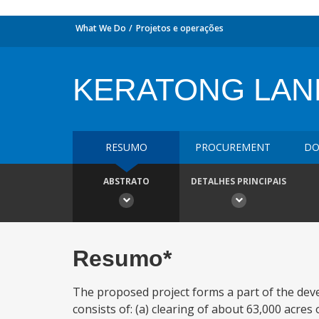
What We Do
Projetos e operações
KERATONG LAN
RESUMO
PROCUREMENT
DO
ABSTRATO
DETALHES PRINCIPAIS
Resumo*
The proposed project forms a part of the de
consists of: (a) clearing of about 63,000 acres