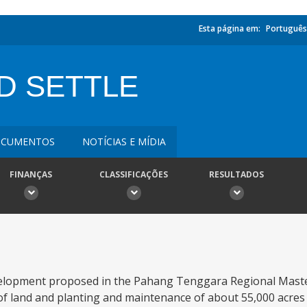
Esta página em:
Português
D SETTLE
CUMENTOS
NOTÍCIAS E MÍDIA
FINANÇAS
CLASSIFICAÇÕES
RESULTADOS
velopment proposed in the Pahang Tenggara Regional Maste
 of land and planting and maintenance of about 55,000 acres o