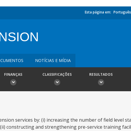
Esta página em:
Português
NSION
CUMENTOS
NOTÍCIAS E MÍDIA
FINANÇAS
CLASSIFICAÇÕES
RESULTADOS
sion services by: (i) increasing the number of field level st
(ii) constructing and strengthening pre-service training faci