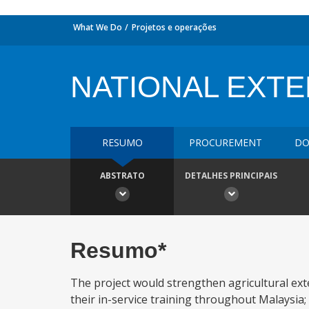
What We Do
Projetos e operações
NATIONAL EXTE
RESUMO
PROCUREMENT
DO
ABSTRATO
DETALHES PRINCIPAIS
Resumo*
The project would strengthen agricultural exten
their in-service training throughout Malaysia; 