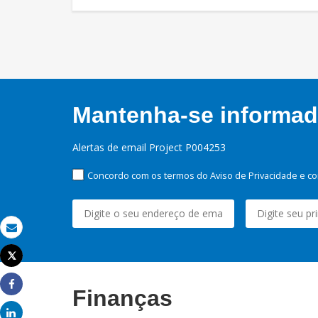
Mantenha-se informado
Alertas de email Project P004253
Concordo com os termos do Aviso de Privacidade e co
Email
Tweet
Imprimir
Finanças
Share
Share