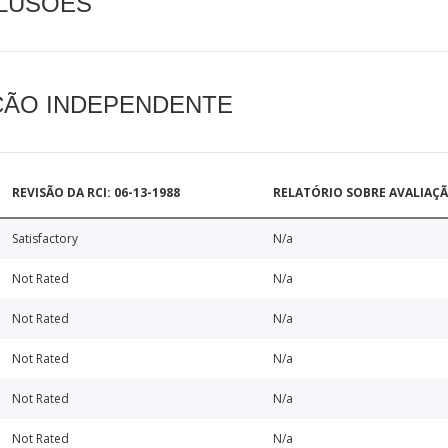
CLUSÕES
AÇÃO INDEPENDENTE
REVISÃO DA RCI: 06-13-1988
RELATÓRIO SOBRE AVALIAÇ
Satisfactory
N/a
Not Rated
N/a
Not Rated
N/a
Not Rated
N/a
Not Rated
N/a
Not Rated
N/a