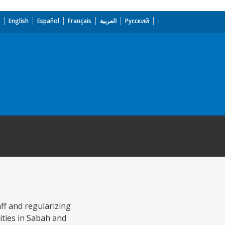
English
Español
Français
العربية
Русский
aff and regularizing
lities in Sabah and