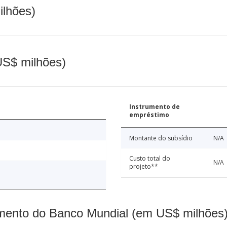
ilhões)
(US$ milhões)
Instrumento de
empréstimo
Montante do subsídio
N/A
Custo total do
N/A
projeto**
mento do Banco Mundial (em US$ milhões)